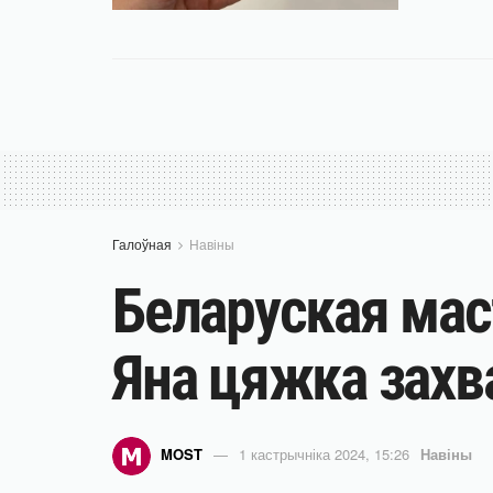
Галоўная
Навіны
Беларуская мас
Яна цяжка захв
MOST
1 кастрычніка 2024, 15:26
Навіны