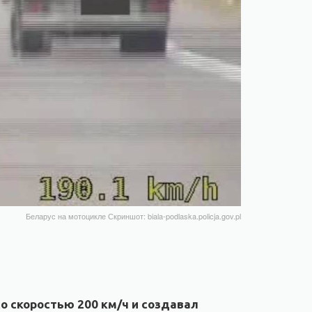
Беларус на мотоцикле Скриншот: biala-podlaska.policja.gov.pl
о скоростью 200 км/ч и создавал