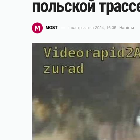
польской трасс
MOST
1 кастрычніка 2024, 16:35
Навіны