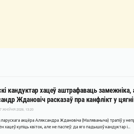
кі кандуктар хацеў аштрафаваць замежніка, а
андр Ждановіч расказаў пра канфлікт у цягн
7 ЖНІЎНЯ 2026, 13:20
еларускага акцёра Аляксандра Ждановіча (Маляваныча) трапіў у не
 ён хацеў купіць квіток, але не паспеў: да яго падышоў кандуктар і...