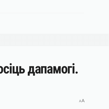
сіць дапамогі.
A
A