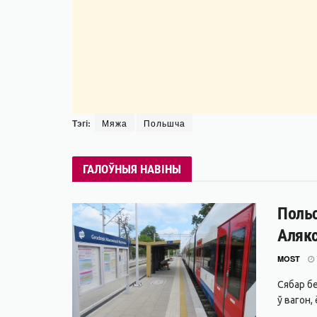
Тэгі:
Мяжа
Польшча
ГАЛОЎНЫЯ НАВІНЫ
Польс
Алякс
MOST
Сябар б
ў вагон,