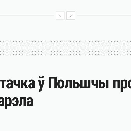
тачка ў Польшчы про
арэла