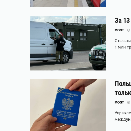
За 13
MOST
С начал
1 млн тр
Польш
тольк
MOST
Управле
междуна