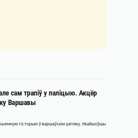
ле сам трапіў у паліцыю. Акцёр
іку Варшавы
прыемную гісторыю ў варшаўскім цягніку. Увайшоўшы