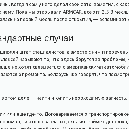
ы. Когда я сам у него делал свои авто, заметил, с ка
к нему. Пока мы открывали ARMCAR, все эти 2,5-3 месяц
алась на первый месяц после открытия, — вспоминает 
тандартные случаи
ширяли штат специалистов, а вместе с ним и перечень
лексей называют то, что здесь берутся за проблемы,
ольше не хотят связываться с американскими автомоб
ываются от ремонта. Беларусы же говорят, что посмотр
в этом деле — найти и купить необходимую запчасть.
ии или ещё где-то. Договариваемся о транспортировк
онимал, за что он заплатит, сколько займёт доставка, 
решить любую проблему. Мы готовы браться за нестан