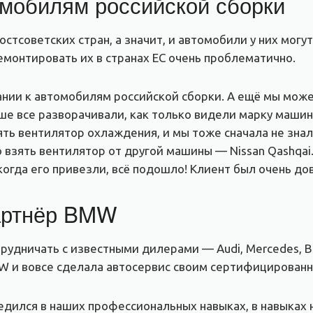
омобилям российской сборки
тсоветских стран, а значит, и автомобили у них могу
емонтировать их в странах ЕС очень проблематично.
ании к автомобилям российской сборки. А ещё мы мож
льше все разворачивали, как только видели марку машин
ь вентилятор охлаждения, и мы тоже сначала не знали,
взять вентилятор от другой машины — Nissan Qashqai.
когда его привезли, всё подошло! Клиент был очень до
артнёр BMW
рудничать с известными дилерами — Audi, Mercedes, 
W и вовсе сделала автосервис своим сертифицирован
дился в наших профессиональных навыках, в навыках н