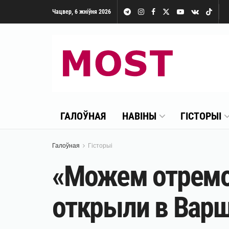
Чацвер, 6 жніўня 2026
ГАЛОЎНАЯ
НАВІНЫ
ГІСТОРЫІ
Галоўная
Гісторыі
«Можем отремо
открыли в Варш