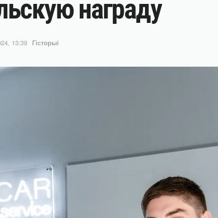
льскую награду
24, 13:39
Гісторыі