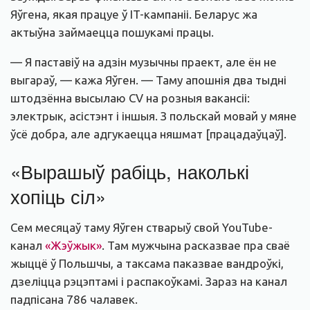
Яўгена, якая працуе ў IT-кампаніі. Беларус жа
актыўна займаецца пошукамі працы.
— Я паставіў на адзін музычны праект, але ён не
выгараў, — кажа Яўген. — Таму апошнія два тыдні
штодзённа высылаю CV на розныя вакансіі:
электрык, асістэнт і іншыя. З польскай мовай у мяне
ўсё добра, але адгукаецца няшмат [працадаўцаў].
«Вырашыў рабіць, наколькі
хопіць сіл»
Сем месяцаў таму Яўген стварыў свой YouTube-
канал
«Жэўжык»
. Там мужчына расказвае пра сваё
жыццё ў Польшчы, а таксама паказвае вандроўкі,
дзеліцца рэцэптамі і распакоўкамі. Зараз на канал
падпісана 786 чалавек.