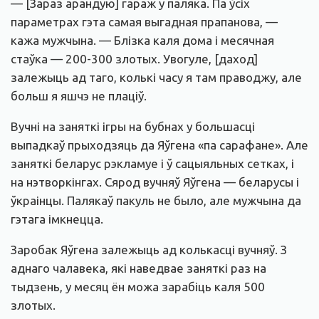
— [Зараз арандую] гараж у паляка. Па ўсіх
параметрах гэта самая выгадная прапанова, —
кажа мужчына. — Блізка каля дома і месячная
стаўка — 200-300 злотых. Увогуле, [даход]
залежыць ад таго, колькі часу я там праводжу, але
больш я яшчэ не плаціў.
Вучні на заняткі ігры на бубнах у большасці
выпадкаў прыходзяць да Яўгена «па сарафане». Але
заняткі беларус рэкламуе і ў сацыяльных сетках, і
на нэтворкінгах. Сярод вучняў Яўгена — беларусы і
ўкраінцы. Палякаў пакуль не было, але мужчына да
гэтага імкнецца.
Заробак Яўгена залежыць ад колькасці вучняў. З
аднаго чалавека, які наведвае заняткі раз на
тыдзень, у месяц ён можа зарабіць каля 500
злотых.