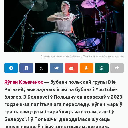
Яўген Крыванос за бубнамі. Фота з яго асабістага архіва
Яўген Крыванос
— бубнач польскай групы Die
Parazeit, выкладчык ігры на бубнах і YouTube-
блогер. З Беларусі ў Польшчу ён пераехаў у 2023
годзе з-за палітычнага пераследу. Яўген марыў
граць канцэрты і зарабляць на гэтым, але і ў
Беларусі, і ў Польшчы даводзілася шукаць
іншую працу. Ён быў электрыкам, кухарам,