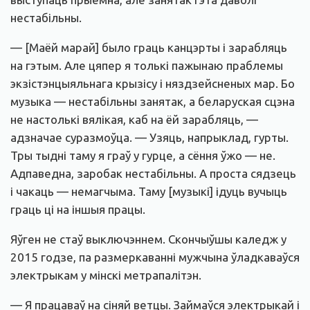
нестабільны.
— [Маёй марай] было граць канцэрты і зарабляць
на гэтым. Але цяпер я толькі пажынаю праблемы
экзістэнцыяльнага крызісу і няздзейсненых мар. Бо
музыка — нестабільны занятак, а беларуская сцэна
не настолькі вялікая, каб на ёй зарабляць, —
адзначае суразмоўца. — Узяць, напрыклад, гурты.
Тры тыдні таму я граў у гурце, а сёння ўжо — не.
Адпаведна, заробак нестабільны. А проста сядзець
і чакаць — немагчыма. Таму [музыкі] ідуць вучыць
граць ці на іншыя працы.
Яўген не стаў выключэннем. Скончыўшы каледж у
2015 годзе, па размеркаванні мужчына ўладкаваўся
электрыкам у мінскі метрапалітэн.
— Я працаваў на сіняй ветцы. Займаўся электрыкай і