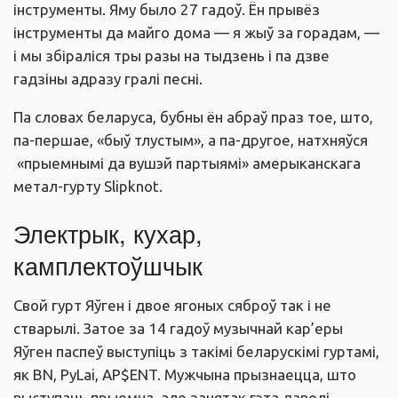
інструменты. Яму было 27 гадоў. Ён прывёз
інструменты да майго дома — я жыў за горадам, —
і мы збіраліся тры разы на тыдзень і па дзве
гадзіны адразу гралі песні.
Па словах беларуса, бубны ён абраў праз тое, што,
па-першае, «быў тлустым», а па-другое, натхняўся
«прыемнымі да вушэй партыямі» амерыканскага
метал-гурту Slipknot.
Электрык, кухар,
камплектоўшчык
Свой гурт Яўген і двое ягоных сяброў так і не
стварылі. Затое за 14 гадоў музычнай кар’еры
Яўген паспеў выступіць з такімі беларускімі гуртамі,
як BN, PyLai, AP$ENT. Мужчына прызнаецца, што
выступаць прыемна, але занятак гэта даволі