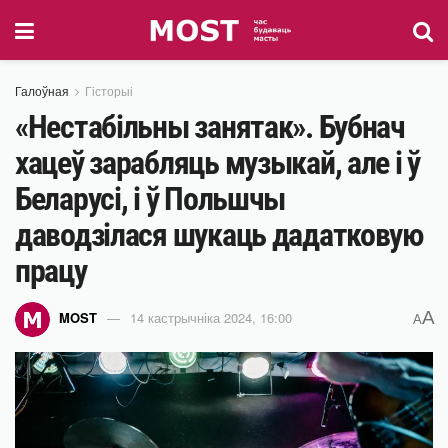
Галоўная
Гісторыі
«Нестабільны занятак». Бубнач
хацеў зарабляць музыкай, але і ў
Беларусі, і ў Польшчы
даводзілася шукаць дадатковую
працу
A
MOST
14 кастрычніка 2024, 16:00
A