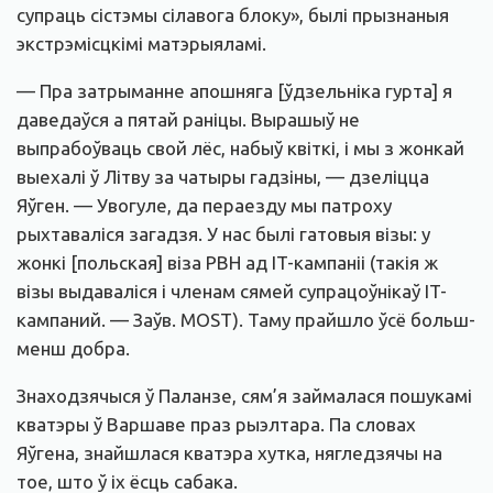
супраць сістэмы сілавога блоку», былі прызнаныя
экстрэмісцкімі матэрыяламі.
— Пра затрыманне апошняга [ўдзельніка гурта] я
даведаўся а пятай раніцы. Вырашыў не
выпрабоўваць свой лёс, набыў квіткі, і мы з жонкай
выехалі ў Літву за чатыры гадзіны, — дзеліцца
Яўген. — Увогуле, да пераезду мы патроху
рыхтаваліся загадзя. У нас былі гатовыя візы: у
жонкі [польская] віза PBH ад IT-кампаніі (такія ж
візы выдаваліся і членам сямей супрацоўнікаў IT-
кампаний. — Заўв. MOST). Таму прайшло ўсё больш-
менш добра.
Знаходзячыся ў Паланзе, сям’я займалася пошукамі
кватэры ў Варшаве праз рыэлтара. Па словах
Яўгена, знайшлася кватэра хутка, нягледзячы на
тое, што ў іх ёсць сабака.