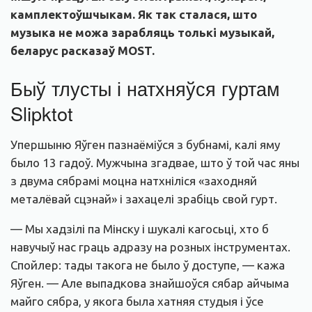
камплектоўшчыкам. Як так сталася, што
музыка не можа зарабляць толькі музыкай,
беларус расказаў MOST.
Быў тлусты і натхняўся гуртам
Slipktot
Упершыню Яўген пазнаёміўся з бубнамі, калі яму
было 13 гадоў. Мужчына згадвае, што ў той час яны
з двума сябрамі моцна натхніліся «заходняй
металёвай сцэнай» і захацелі зрабіць свой гурт.
— Мы хадзілі па Мінску і шукалі кагосьці, хто б
навучыў нас граць адразу на розных інструментах.
Спойлер: тады такога не было ў доступе, — кажа
Яўген. — Але выпадкова знайшоўся сябар айчыма
майго сябра, у якога была хатняя студыя і ўсе