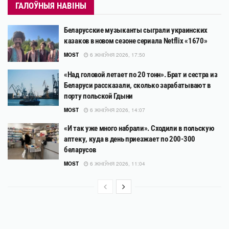
ГАЛОЎНЫЯ НАВІНЫ
Беларусские музыканты сыграли украинских
казаков в новом сезоне сериала Netflix «1670»
MOST
6 ЖНІЎНЯ 2026, 17:50
«Над головой летает по 20 тонн». Брат и сестра из
Беларуси рассказали, сколько зарабатывают в
порту польской Гдыни
MOST
6 ЖНІЎНЯ 2026, 14:07
«И так уже много набрали». Сходили в польскую
аптеку, куда в день приезжает по 200-300
беларусов
MOST
6 ЖНІЎНЯ 2026, 11:04