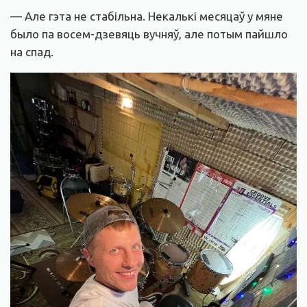
— Але гэта не стабільна. Некалькі месяцаў у мяне
было па восем-дзевяць вучняў, але потым пайшло
на спад.