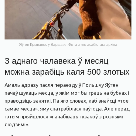
Яўген Крыванос у Варшаве. Фота з яго асабістага архіва
З аднаго чалавека ў месяц
можна зарабіць каля 500 злотых
Амаль адразу пасля пераезду ў Польшчу Яўген
пачаў шукаць месца, у якім мог бы граць на бубнах і
праводзіць заняткі. Па яго словах, каб знайсці «тое
самае месца», яму спатрэбілася паўгода. Але перад
гэтым прыйшлося «панабіваць гузакоў з рознымі
людзьмі».