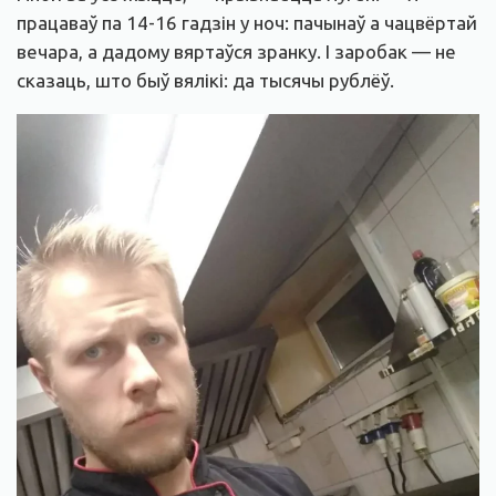
працаваў па 14-16 гадзін у ноч: пачынаў а чацвёртай
вечара, а дадому вяртаўся зранку. І заробак — не
сказаць, што быў вялікі: да тысячы рублёў.