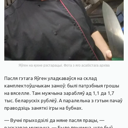
Яўген на кухне рэстарацыі. Фота з яго асабістага архіва
Пасля гэтага Яўген уладкаваўся на склад
камплектоўшчыкам замоў: былі патрэбныя грошы
на вяселле. Там мужчына зарабляў ад 1,1 да 1,7
тыс. беларускіх рублёў. А паралельна з гэтым пачаў
праводзіць заняткі ігры на бубнах.
— Вучні прыходзілі да мяне пасля працы, —
расказвае мужчына. — Было прыемна, што быў