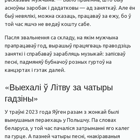
асноўны заробак і дадатковы — ад заняткаў. Але ён
быў невялікі, можна сказаць, працаваў за ежу, бо ў
той час яшчэ не ведаў кошту сабе.
Пасля звальнення са складу, на якім мужчына
прапрацаваў год, вырашыў працягваць праводзіць
заняткі і спрабаваў зарабляць музыкай: запісваў
песні, падмяняў бубначоў розных гуртоў на
канцэртах і гэтак далей.
«Выехалі ў Літву за чатыры
гадзіны»
У траўні 2023 года Яўген разам з жонкай былі
вымушаныя пераехаць у Польшчу. Па словах
беларуса, у той час пачаліся затрыманні яго калег
па гурце. А пазней чатыры песні, «накіраваныя