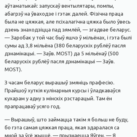
аўтаматыкай: запускаў вентылятары, помпы,
абагрэў на ўваходзе і гэтак далей. Фізічна праца
была не цяжкая, але псіхалагічна цяжка было ўвесь
дзень знаходзіцца пад зямлёй, — згадвае беларус.
— Заробак у той час быў яшчэ ў мільёнах, і гэта былі
сумы ад 3,8 мільёна (380 беларускіх рублёў пасля
дэнамінацыі. — Заўв. MOST) да 5 мільёнаў (500
беларускіх рублёў пасля дэнамінацыі — Заўв.
MOST).
З часам беларус вырашыў змяніць прафесію.
Прайшоў хуткія кулінарныя курсы і ўладкаваўся
кухарам у адну з мінскіх рэстарацый. Там ён
прапрацаваў усяго год.
— Вырашыў, што займацца такім я больш не буду,
бо гэта самая цяжкая праца, якая здаралася са
мной за ўсё жыццё, — прызнаецца Яўген. — Я