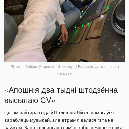
Яўген за бубнамі ў гаражы, які арандуе ў Варшаве. Фота з ягонага
Instagram
«Апошнія два тыдні штодзённа
высылаю CV»
Цягам паўтара года ў Польшчы Яўген намагаўся
зарабляць музыкай, але атрымлівалася гэта не
заўжды. Зараз фінансава сям’ю забяспечвае жонка