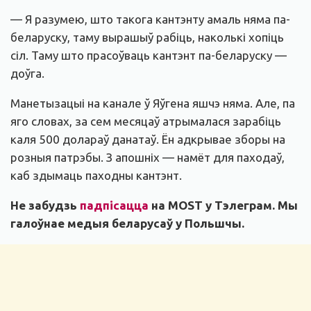
— Я разумею, што такога кантэнту амаль няма па-
беларуску, таму вырашыў рабіць, наколькі хопіць
сіл. Таму што прасоўваць кантэнт па-беларуску —
доўга.
Манетызацыі на канале ў Яўгена яшчэ няма. Але, па
яго словах, за сем месяцаў атрымалася зарабіць
каля 500 долараў данатаў. Ён адкрывае зборы на
розныя патрэбы. З апошніх — намёт для паходаў,
каб здымаць паходны кантэнт.
Не забудзь
падпісацца
на MOST у Тэлеграм. Мы
галоўнае медыя беларусаў у Польшчы.