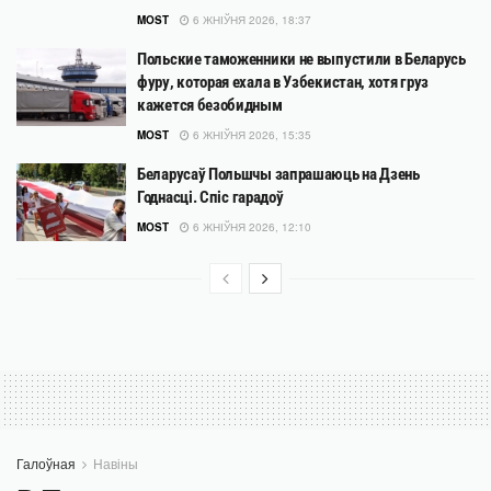
MOST
6 ЖНІЎНЯ 2026, 18:37
Польские таможенники не выпустили в Беларусь
фуру, которая ехала в Узбекистан, хотя груз
кажется безобидным
MOST
6 ЖНІЎНЯ 2026, 15:35
Беларусаў Польшчы запрашаюць на Дзень
Годнасці. Спіс гарадоў
MOST
6 ЖНІЎНЯ 2026, 12:10
Галоўная
Навіны