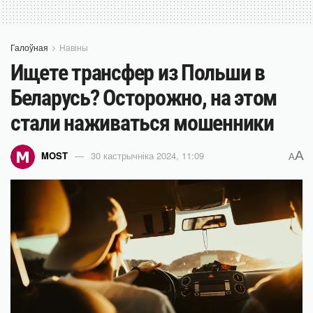
Галоўная
Навіны
Ищете трансфер из Польши в
Беларусь? Осторожно, на этом
стали наживаться мошенники
A
MOST
30 кастрычніка 2024, 11:09
A