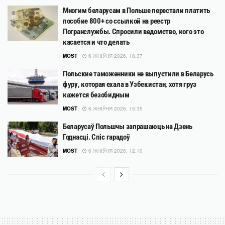
Многим беларусам в Польше перестали платить
пособие 800+ со ссылкой на реестр
Погранслужбы. Спросили ведомство, кого это
касается и что делать
MOST
6 ЖНІЎНЯ 2026, 18:37
Польские таможенники не выпустили в Беларусь
фуру, которая ехала в Узбекистан, хотя груз
кажется безобидным
MOST
6 ЖНІЎНЯ 2026, 15:35
Беларусаў Польшчы запрашаюць на Дзень
Годнасці. Спіс гарадоў
MOST
6 ЖНІЎНЯ 2026, 12:10