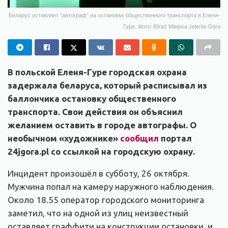
Беларус оставляет "автограф" на остановке общественного транспорта в Еленя-
Гуре. Фото: Straż Miejska Jelenia Góra
В польской Еленя-Гуре городская охрана
задержала беларуса, который расписывал из
баллончика остановку общественного
транспорта. Свои действия он объяснил
желанием оставить в городе автографы. О
необычном «художнике»
сообщил
портал
24jgora.pl со ссылкой на городскую охрану.
Инцидент произошёл в субботу, 26 октября.
Мужчина попал на камеру наружного наблюдения.
Около 18.55 оператор городского мониторинга
заметил, что на одной из улиц неизвестный
оставляет граффити на конструкции остановки, и