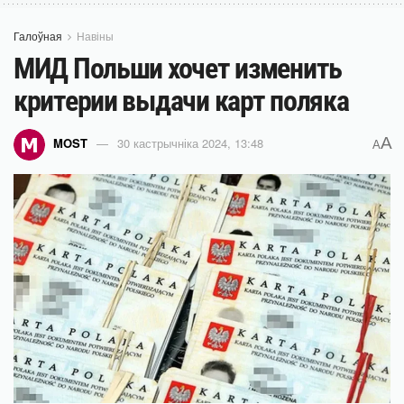
Галоўная
Навіны
МИД Польши хочет изменить
критерии выдачи карт поляка
A
MOST
30 кастрычніка 2024, 13:48
A