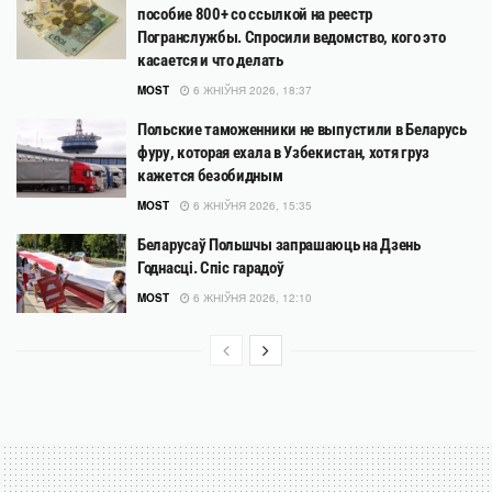
пособие 800+ со ссылкой на реестр
Погранслужбы. Спросили ведомство, кого это
касается и что делать
MOST
6 ЖНІЎНЯ 2026, 18:37
Польские таможенники не выпустили в Беларусь
фуру, которая ехала в Узбекистан, хотя груз
кажется безобидным
MOST
6 ЖНІЎНЯ 2026, 15:35
Беларусаў Польшчы запрашаюць на Дзень
Годнасці. Спіс гарадоў
MOST
6 ЖНІЎНЯ 2026, 12:10