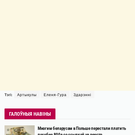
Тэгі:
Артыкулы
Еленя-Гура
Здарэнні
ГАЛОЎНЫЯ НАВІНЫ
Многим беларусам в Польше перестали платить
пособие 800+ со ссылкой на реестр