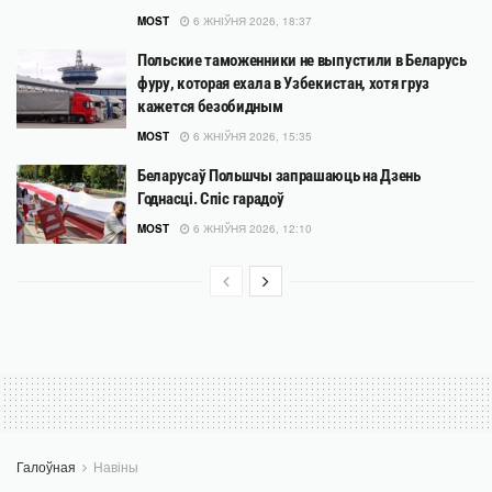
MOST
6 ЖНІЎНЯ 2026, 18:37
Польские таможенники не выпустили в Беларусь
фуру, которая ехала в Узбекистан, хотя груз
кажется безобидным
MOST
6 ЖНІЎНЯ 2026, 15:35
Беларусаў Польшчы запрашаюць на Дзень
Годнасці. Спіс гарадоў
MOST
6 ЖНІЎНЯ 2026, 12:10
Галоўная
Навіны