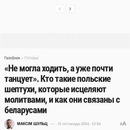
Галоўная
Гісторыі
«Не могла ходить, а уже почти
танцует». Кто такие польские
шептухи, которые исцеляют
молитвами, и как они связаны с
беларусами
A
МАКСІМ ШУЛЬЦ
15 лістапада 2024, 12:54
A