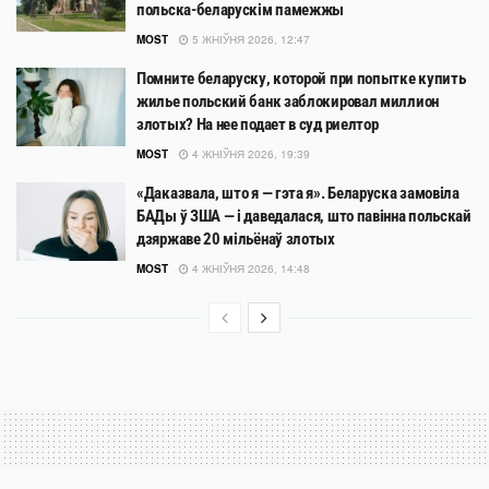
польска-беларускім памежжы
MOST
5 ЖНІЎНЯ 2026, 12:47
Помните беларуску, которой при попытке купить
жилье польский банк заблокировал миллион
злотых? На нее подает в суд риелтор
MOST
4 ЖНІЎНЯ 2026, 19:39
«Даказвала, што я — гэта я». Беларуска замовіла
БАДы ў ЗША — і даведалася, што павінна польскай
дзяржаве 20 мільёнаў злотых
MOST
4 ЖНІЎНЯ 2026, 14:48