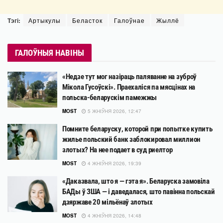
Тэгі:
Артыкулы
Беласток
Галоўнае
Жыллё
ГАЛОЎНЫЯ НАВІНЫ
«Недзе тут мог назіраць паляванне на зуброў
Мікола Гусоўскі». Праехаліся па мясцінах на
польска-беларускім памежжы
MOST
5 ЖНІЎНЯ 2026, 12:47
Помните беларуску, которой при попытке купить
жилье польский банк заблокировал миллион
злотых? На нее подает в суд риелтор
MOST
4 ЖНІЎНЯ 2026, 19:39
«Даказвала, што я — гэта я». Беларуска замовіла
БАДы ў ЗША — і даведалася, што павінна польскай
дзяржаве 20 мільёнаў злотых
MOST
4 ЖНІЎНЯ 2026, 14:48