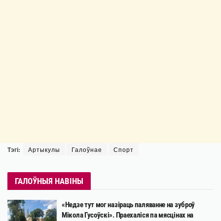
Тэгі:
Артыкулы
Галоўнае
Спорт
ГАЛОЎНЫЯ НАВІНЫ
«Недзе тут мог назіраць паляванне на зуброў
Мікола Гусоўскі». Праехаліся па мясцінах на