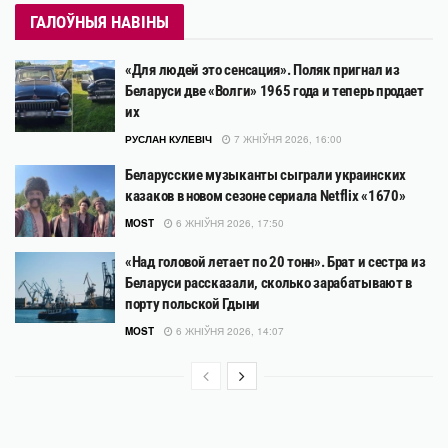
ГАЛОЎНЫЯ НАВІНЫ
«Для людей это сенсация». Поляк пригнал из
Беларуси две «Волги» 1965 года и теперь продает
их
РУСЛАН КУЛЕВІЧ
7 ЖНІЎНЯ 2026, 16:00
Беларусские музыканты сыграли украинских
казаков в новом сезоне сериала Netflix «1670»
MOST
6 ЖНІЎНЯ 2026, 17:50
«Над головой летает по 20 тонн». Брат и сестра из
Беларуси рассказали, сколько зарабатывают в
порту польской Гдыни
MOST
6 ЖНІЎНЯ 2026, 14:07