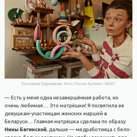
Екатерина Евдокимова. Фото: Руслан Кулевич / MOST
— Есть у меня одна незавершённая работа, но
очень любимая… Это матрёшки! Я посвятила её
девушкам-участницам женских маршей в
Беларуси… Главная матрёшка сделана по образу
Нины Багинской
, дальше — медработница с бело-