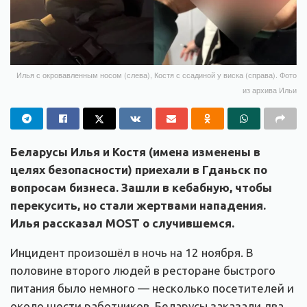
Илья с окровавленным носом (слева), Костя с ссадиной у виска (справа). Фото
из архива Ильи
Беларусы Илья и Костя (имена изменены в
целях безопасности) приехали в Гданьск по
вопросам бизнеса. Зашли в кебабную, чтобы
перекусить, но стали жертвами нападения.
Илья рассказал MOST о случившемся.
Инцидент произошёл в ночь на 12 ноября. В
половине второго людей в ресторане быстрого
питания было немного — несколько посетителей и
около шести работников. Беларусы заказали два