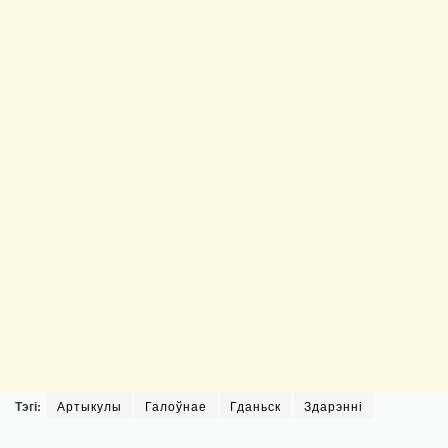
Тэгі:
Артыкулы
Галоўнае
Гданьск
Здарэнні