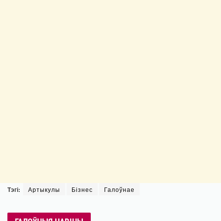
Тэгі:
Артыкулы
Бізнес
Галоўнае