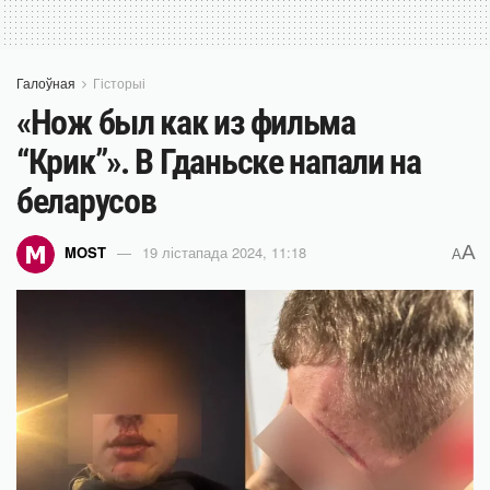
Галоўная
Гісторыі
«Нож был как из фильма
“Крик”». В Гданьске напали на
беларусов
A
MOST
19 лістапада 2024, 11:18
A