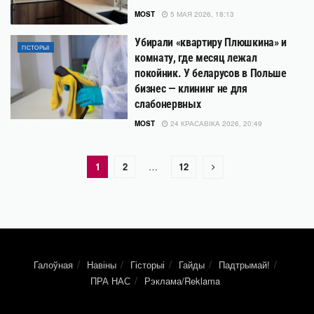
MOST
5 МАЯ 2026, 18:13
Убирали «квартиру Плюшкина» и
ГІСТОРЫІ
комнату, где месяц лежал
покойник. У беларусов в Польше
бизнес — клининг не для
слабонервных
MOST
24 КРАСАВІКА 2026, 20:49
1
2
…
12
Галоўная
Навіны
Гісторыі
Гайды
Падтрымай!
ПРА НАС
Рэклама/Reklama