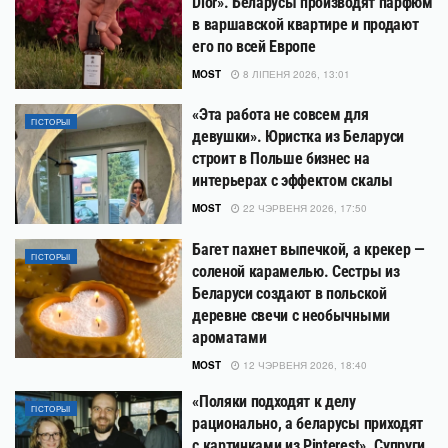
Dior». Беларусы производят парфюм
в варшавской квартире и продают
его по всей Европе
MOST
8 ЛІПЕНЯ 2026, 13:01
«Эта работа не совсем для
ГІСТОРЫІ
девушки». Юристка из Беларуси
строит в Польше бизнес на
интерьерах с эффектом скалы
MOST
22 ЧЭРВЕНЯ 2026, 17:50
Багет пахнет выпечкой, а крекер —
ГІСТОРЫІ
соленой карамелью. Сестры из
Беларуси создают в польской
деревне свечи с необычными
ароматами
MOST
12 ЧЭРВЕНЯ 2026, 18:40
«Поляки подходят к делу
ГІСТОРЫІ
рационально, а беларусы приходят
с картинками из Pinterest». Cупруги