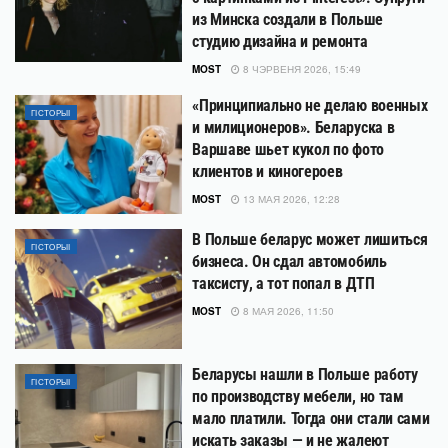
из Минска создали в Польше
студию дизайна и ремонта
MOST
8 ЧЭРВЕНЯ 2026, 15:49
«Принципиально не делаю военных
ГІСТОРЫІ
и милиционеров». Беларуска в
Варшаве шьет кукол по фото
клиентов и киногероев
MOST
13 МАЯ 2026, 12:28
В Польше беларус может лишиться
ГІСТОРЫІ
бизнеса. Он сдал автомобиль
таксисту, а тот попал в ДТП
MOST
8 МАЯ 2026, 11:50
Беларусы нашли в Польше работу
ГІСТОРЫІ
по производству мебели, но там
мало платили. Тогда они стали сами
искать заказы — и не жалеют