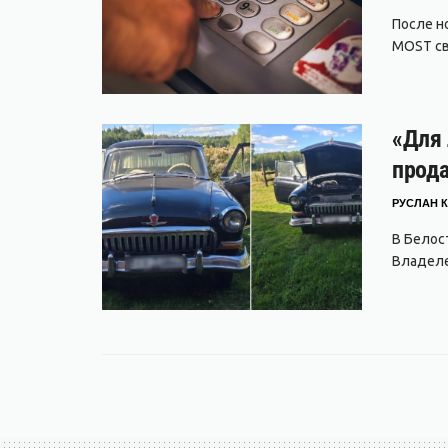
После но
MOST свя
«Для 
прода
РУСЛАН К
В Белос
Владеле