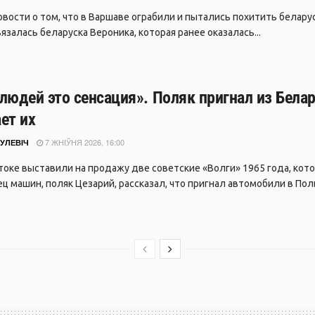
вости о том, что в Варшаве ограбили и пытались похитить беларуса
залась беларуска Вероника, которая ранее оказалась...
людей это сенсация». Поляк пригнал из Белар
ет их
7 ЖНІЎНЯ 2026, 16:00
УЛЕВІЧ
токе выставили на продажу две советские «Волги» 1965 года, кото
ц машин, поляк Цезарий, рассказал, что пригнал автомобили в Поль