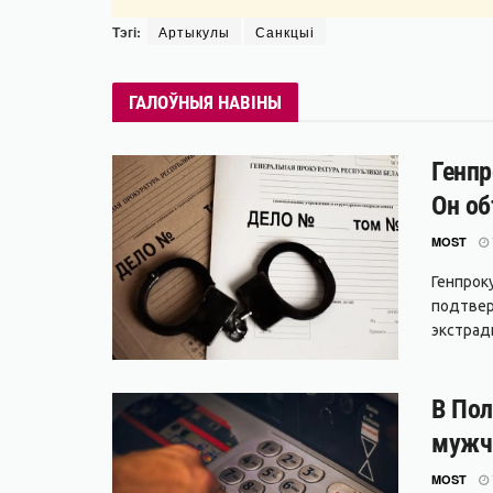
Тэгі:
Артыкулы
Санкцыі
ГАЛОЎНЫЯ НАВІНЫ
Генпр
Он об
MOST
Генпрок
подтвер
экстради
В Пол
мужч
MOST