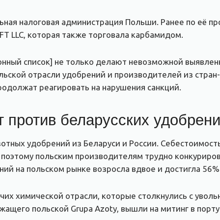
ьная налоговая администрация Польши. Ранее по её 
FT LLC, которая также торговала карбамидом.
онный список] не только делают невозможной выявленн
льской отрасли удобрений и производителей из стран-
продолжат реагировать на нарушения санкций.
т против беларусских удобрен
отных удобрений из Беларуси и России. Себестоимость
з, поэтому польским производителям трудно конкуриров
ний на польском рынке возросла вдвое и достигла 56%
чих химической отрасли, которые столкнулись с уволь
жащего польской Grupa Azoty, вышли на митинг в порт