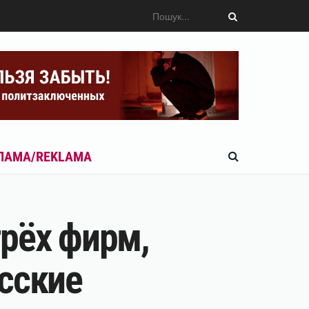
ЛАМА/REKLAMA
рёх фирм,
сские