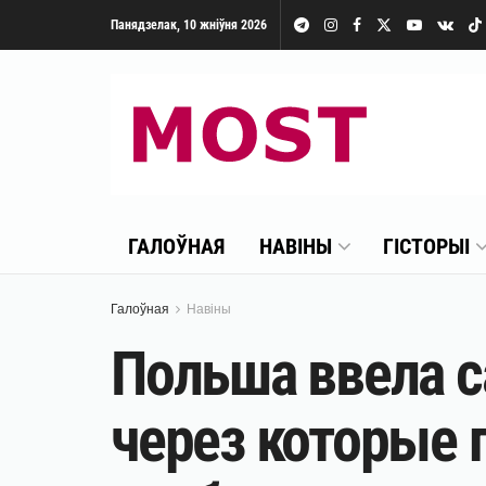
Панядзелак, 10 жніўня 2026
ГАЛОЎНАЯ
НАВІНЫ
ГІСТОРЫІ
Галоўная
Навіны
Польша ввела с
через которые 