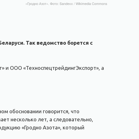
«Гродно Азот». Фото: Sandexx / Wikimedia Commons
еларуси. Так ведомство борется с
г» и ООО «ТехноспецтрейдингЭкспорт», а
ом обосновании говорится, что
ет несколько лет, а следовательно,
одукцию «Гродно Азота», который