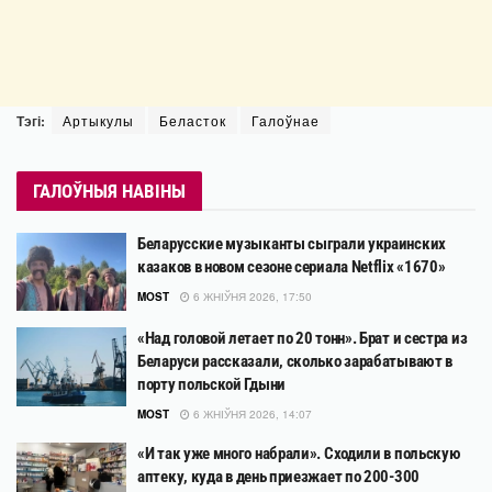
Тэгі:
Артыкулы
Беласток
Галоўнае
ГАЛОЎНЫЯ НАВІНЫ
Беларусские музыканты сыграли украинских
казаков в новом сезоне сериала Netflix «1670»
MOST
6 ЖНІЎНЯ 2026, 17:50
«Над головой летает по 20 тонн». Брат и сестра из
Беларуси рассказали, сколько зарабатывают в
порту польской Гдыни
MOST
6 ЖНІЎНЯ 2026, 14:07
«И так уже много набрали». Сходили в польскую
аптеку, куда в день приезжает по 200-300