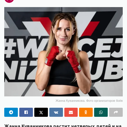
Жанна Куванникова. Фото организаторов боёв
Жанна Куванникова растит четверых детей и на