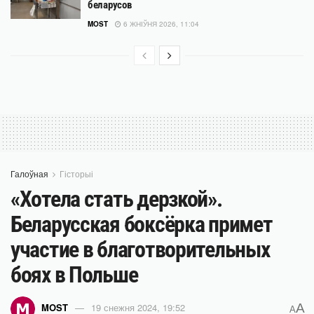
беларусов
MOST
6 ЖНІЎНЯ 2026, 11:04
Галоўная
Гісторыі
«Хотела стать дерзкой».
Беларусская боксёрка примет
участие в благотворительных
боях в Польше
A
MOST
19 снежня 2024, 19:52
A