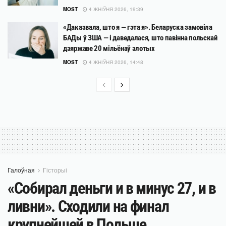
MOST
4 ЖНІЎНЯ 2026, 19:39
«Даказвала, што я — гэта я». Беларуска замовіла
БАДы ў ЗША — і даведалася, што павінна польскай
дзяржаве 20 мільёнаў злотых
MOST
4 ЖНІЎНЯ 2026, 14:48
Галоўная
Гісторыі
«Собирал деньги и в минус 27, и в
ливни». Сходили на финал
крупнейшей в Польше