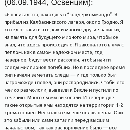
(06.09.1944, Освенцим):
«Я написал это, находясь в “зондеркоммандо”. Я
прибыл из Калбасинсксого лагеря, около Гродно. Я
хотел оставить это, как и многие другие записки,
на память для будущего мирного мира, чтобы он
знал, что здесь происходило. Я закопал это в яму с
пеплом, как в самом надежном месте, где,
наверное, будут вести раскопки, чтобы найти
следы миллионов погибших. Но в последнее время
они начали заметать следы — и где только был
нагромождён пепел, они распорядились, чтобы его
мелко размололи, вывезли к Висле и пустили по
течению. Много ям мы выкопали. И теперь две
такие открытые ямы находятся на территории 1-2
крематориев. Несколько ям ещё полны пепла. Они
это забыли или сами затаили перед высшим
начальством, так как распоряжение было — все