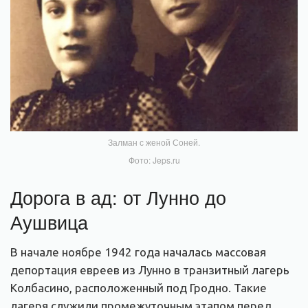
Залман с женой Соней.
Фото: Jeps.ru
Дорога в ад: от Лунно до
Аушвица
В начале ноябре 1942 года началась массовая
депортация евреев из Лунно в транзитный лагерь
Колбасино, расположенный под Гродно. Такие
лагеря служили промежуточным этапом перед