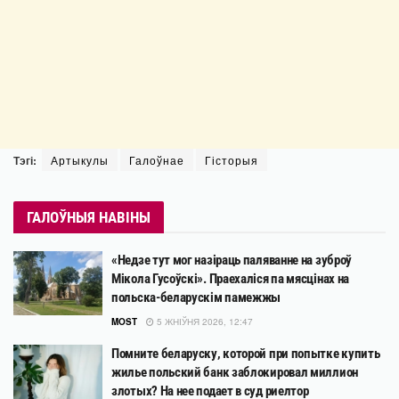
Тэгі:
Артыкулы
Галоўнае
Гісторыя
ГАЛОЎНЫЯ НАВІНЫ
«Недзе тут мог назіраць паляванне на зуброў
Мікола Гусоўскі». Праехаліся па мясцінах на
польска-беларускім памежжы
MOST
5 ЖНІЎНЯ 2026, 12:47
Помните беларуску, которой при попытке купить
жилье польский банк заблокировал миллион
злотых? На нее подает в суд риелтор