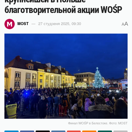
благотворительной акции WOŚP
A
MOST
27 студзеня 2025, 09:30
A
Финал WOŚP в Белостоке. Фото: MOST