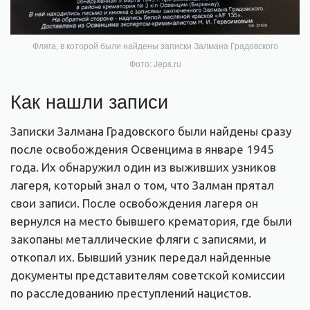
Фляга, в которой были найдены записки Залмана Градовского
Фото: Jeps.ru
Как нашли записи
Записки Залмана Градовского были найдены сразу
после освобождения Освенцима в январе 1945
года. Их обнаружил один из выживших узников
лагеря, который знал о том, что Залман прятал
свои записи. После освобождения лагеря он
вернулся на место бывшего крематория, где были
закопаны металлические фляги с записями, и
откопал их. Бывший узник передал найденные
документы представителям советской комиссии
по расследованию преступлений нацистов.