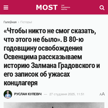
Галоўная
Гісторыі
«Чтобы никто не смог сказать,
что этого не было». В 80-ю
годовщину освобождения
Освенцима рассказываем
историю Залмана Градовского и
его записок об ужасах
концлагеря
A
РУСЛАН КУЛЕВІЧ
27 студзеня 2025, 11:51
A