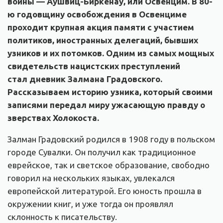
войны — Аушвиц-Биркенау, или Освенцим. В 80-
ю годовщину освобождения в Освенциме
проходит крупная акция памяти с участием
политиков, иностранных делегаций, бывших
узников и их потомков. О
дним из самых мощных
свидетельств нацистских преступлений
стал
дневник
Залмана Градовского
.
Рассказываем
историю узника, который своими
записями передал миру ужасающую правду о
зверствах Холокоста.
Залман Градовский родился в 1908 году в польском
городе Сувалки. Он получил как традиционное
еврейское, так и светское образование, свободно
говорил на нескольких языках, увлекался
европейской литературой. Его юность прошла в
окружении книг, и уже тогда он проявлял
склонность к писательству.