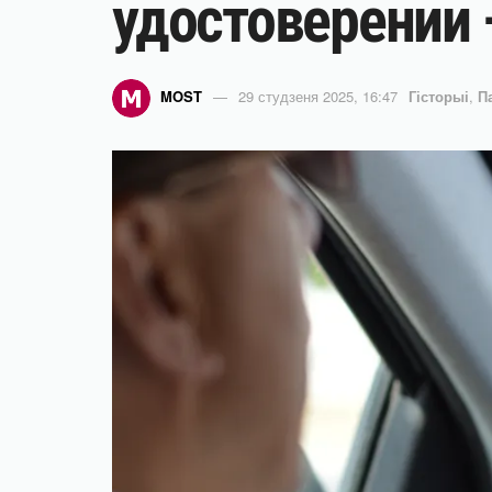
удостоверении —
MOST
29 студзеня 2025, 16:47
Гісторыі
,
П