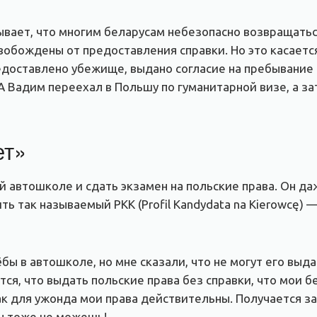
ывает, что многим беларусам небезопасно возвращатьс
вобождены от предоставления справки. Но это касается
едоставлено убежище, выдано согласие на пребывание
 Вадим переехал в Польшу по гуманитарной визе, а за
ет»
й автошколе и сдать экзамен на польские права. Он д
ь так называемый PKK (Profil Kandydata na Kierowcę) 
ы в автошколе, но мне сказали, что не могут его выда
ся, что выдать польские права без справки, что мои б
 как для ужонда мои права действительны. Получается з
ты тоже не можешь!