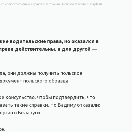
ит иллюстративный характер. Источник: Rolando Garrido / Unsplash
кие водительские права, но оказался в
 права действительны, а для другой —
да, они должны получить польское
документ польского образца.
ое консульство, чтобы подтвердить, что
вать такие справки. Но Вадиму отказали:
орган в Беларуси.
ке.