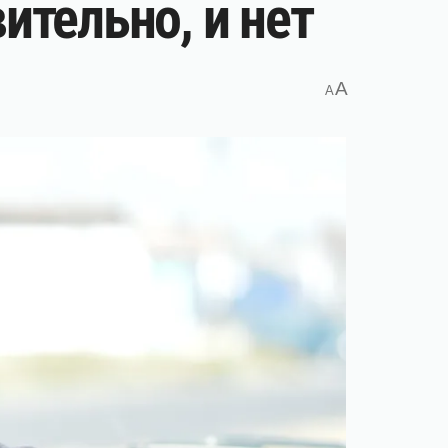
ительно, и нет
A
A