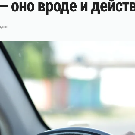
 оно вроде и действ
адзеі