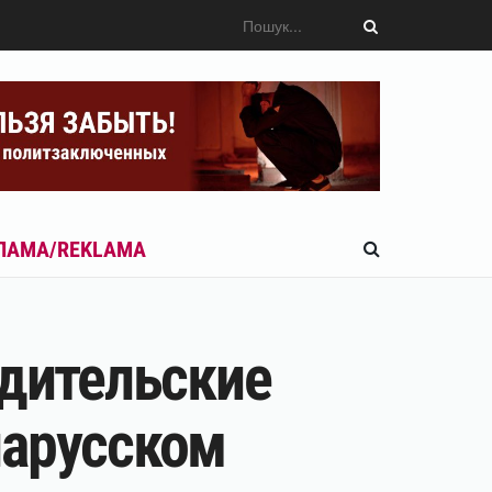
ЛАМА/REKLAMA
одительские
еларусском