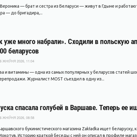
 Вероника — брат и сестра из Беларуси — живут в Гдыне и работаю
а — до бригадира,...
к уже много набрали». Сходили в польскую ап
00 беларусов
6 ЖНІЎНЯ 2026, 11:04
ва и витамины — одна из самых популярных у беларусов статей шопи
ерепродажи. Журналист MOST съездил в одну из...
уска спасала голубей в Варшаве. Теперь ее и
6 ЖНІЎНЯ 2026, 08:58
варшавского букинистического магазина Zakładka ищет беларуску, 
окотув. Историю краткой беседы с ней он описал в профиле магазин