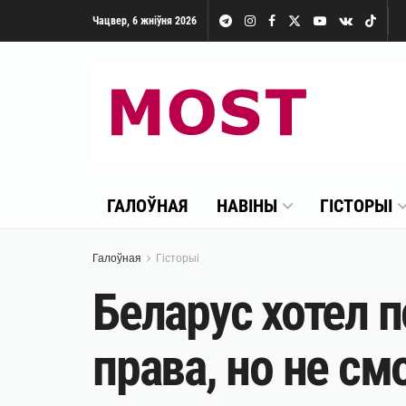
Чацвер, 6 жніўня 2026
ГАЛОЎНАЯ
НАВІНЫ
ГІСТОРЫІ
Галоўная
Гісторыі
Беларус хотел 
права, но не см