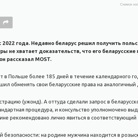
Снимок нос
 2022 года. Недавно беларус решил получить польс
ы не хватает доказательств, что его беларусские
 он рассказал MOST.
т в Польше более 185 дней в течение календарного го
шил обменять свои беларусские права на аналогичный 
страцию (ужонд). А оттуда сделали запрос в беларусск
андартная процедура, и консульство уполномочено выда
чине рекомендовано лично явиться в соответствующий 
й безопасности: на родине мужчина находится в розыс