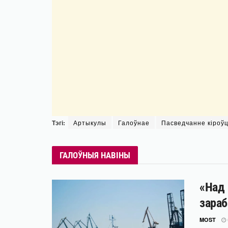
Тэгі:
Артыкулы
Галоўнае
Пасведчанне кіроў
ГАЛОЎНЫЯ НАВІНЫ
«Над 
зараб
MOST