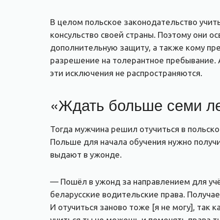
В целом польское законодательство учит
консульство своей страны. Поэтому они ос
дополнительную защиту, а также кому пр
разрешение на толерантное пребывание. А
эти исключения не распространяются.
«Ждать больше семи л
Тогда мужчина решил отучиться в польско
Польше для начала обучения нужно получит
выдают в ужонде.
— Пошёл в ужонд за направлением для учёб
беларусские водительские права. Получает
И отучиться заново тоже [я не могу], так
учиться ты не можешь и поменять права 