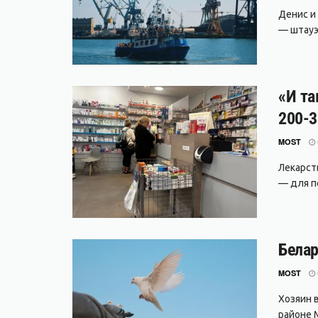
Денис и
— штауэр
«И та
200-3
MOST
Лекарст
— для п
Белар
MOST
Хозяин 
районе М