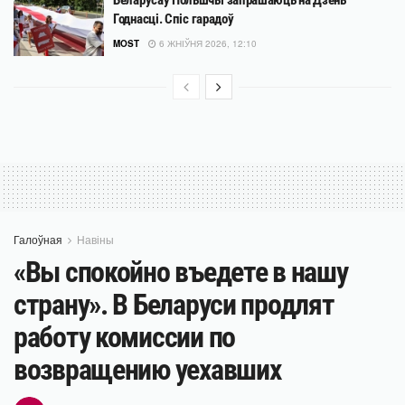
Беларусаў Польшчы запрашаюць на Дзень
Годнасці. Спіс гарадоў
MOST
6 ЖНІЎНЯ 2026, 12:10
Галоўная
Навіны
«Вы спокойно въедете в нашу
страну». В Беларуси продлят
работу комиссии по
возвращению уехавших