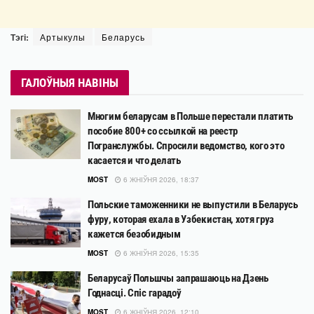
Тэгі:
Артыкулы
Беларусь
ГАЛОЎНЫЯ НАВІНЫ
Многим беларусам в Польше перестали платить
пособие 800+ со ссылкой на реестр
Погранслужбы. Спросили ведомство, кого это
касается и что делать
MOST
6 ЖНІЎНЯ 2026, 18:37
Польские таможенники не выпустили в Беларусь
фуру, которая ехала в Узбекистан, хотя груз
кажется безобидным
MOST
6 ЖНІЎНЯ 2026, 15:35
Беларусаў Польшчы запрашаюць на Дзень
Годнасці. Спіс гарадоў
MOST
6 ЖНІЎНЯ 2026, 12:10