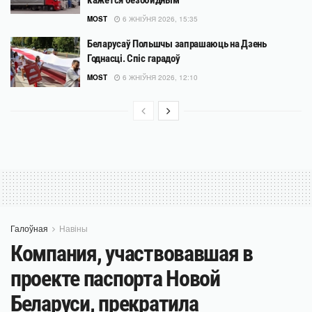
кажется безобидным
MOST
6 ЖНІЎНЯ 2026, 15:35
Беларусаў Польшчы запрашаюць на Дзень
Годнасці. Спіс гарадоў
MOST
6 ЖНІЎНЯ 2026, 12:10
Галоўная
Навіны
Компания, участвовавшая в
проекте паспорта Новой
Беларуси, прекратила