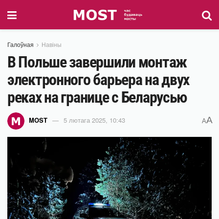
Галоўная
Навіны
В Польше завершили монтаж
электронного барьера на двух
реках на границе с Беларусью
A
MOST
5 лютага 2025, 10:43
A