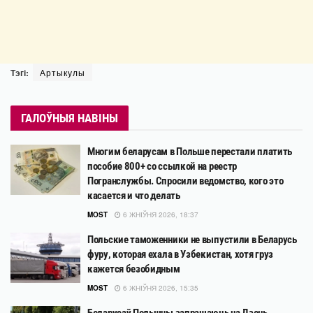
Тэгі:
Артыкулы
ГАЛОЎНЫЯ НАВІНЫ
Многим беларусам в Польше перестали платить
пособие 800+ со ссылкой на реестр
Погранслужбы. Спросили ведомство, кого это
касается и что делать
MOST
6 ЖНІЎНЯ 2026, 18:37
Польские таможенники не выпустили в Беларусь
фуру, которая ехала в Узбекистан, хотя груз
кажется безобидным
MOST
6 ЖНІЎНЯ 2026, 15:35