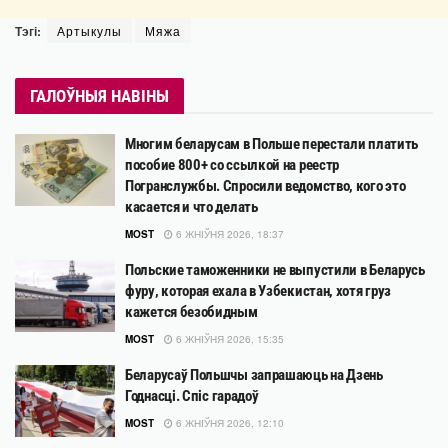
Тэгі:
Артыкулы
Мяжа
ГАЛОЎНЫЯ НАВІНЫ
Многим беларусам в Польше перестали платить
пособие 800+ со ссылкой на реестр
Погранслужбы. Спросили ведомство, кого это
касается и что делать
MOST
6 ЖНІЎНЯ 2026, 18:37
Польские таможенники не выпустили в Беларусь
фуру, которая ехала в Узбекистан, хотя груз
кажется безобидным
MOST
6 ЖНІЎНЯ 2026, 15:35
Беларусаў Польшчы запрашаюць на Дзень
Годнасці. Спіс гарадоў
MOST
6 ЖНІЎНЯ 2026, 12:10