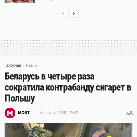
Галоўная
Навіны
Беларусь в четыре раза
сократила контрабанду сигарет в
Польшу
A
MOST
4 лютага 2025, 09:47
A