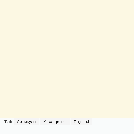
Тэгі:
Артыкулы
Махлярства
Падаткі