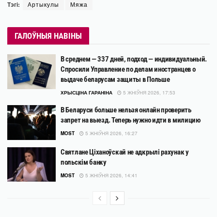
Тэгі:
Артыкулы
Мяжа
ГАЛОЎНЫЯ НАВІНЫ
В среднем — 337 дней, подход — индивидуальный.
Спросили Управление по делам иностранцев о
выдаче беларусам защиты в Польше
ХРЫСЦІНА ГАРАНІНА
5 ЖНІЎНЯ 2026, 17:53
В Беларуси больше нельзя онлайн проверить
запрет на выезд. Теперь нужно идти в милицию
MOST
5 ЖНІЎНЯ 2026, 16:27
Святлане Ціханоўскай не адкрылі рахунак у
польскім банку
MOST
5 ЖНІЎНЯ 2026, 14:41