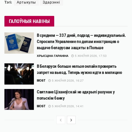
Тэгі:
Артыкулы
Здарэнні
ГАЛОЎНЫЯ НАВІНЫ
В среднем — 337 дней, подход — индивидуальный.
Спросили Управление по делам иностранцев о
выдаче беларусам защиты в Польше
ХРЫСЦІНА ГАРАНІНА
5 ЖНІЎНЯ 2026, 17:53
В Беларуси больше нельзя онлайн проверить
запрет на выезд. Теперь нужно идти в милицию
MOST
5 ЖНІЎНЯ 2026, 16:27
Святлане Ціханоўскай не адкрылі рахунак у
польскім банку
MOST
5 ЖНІЎНЯ 2026, 14:41