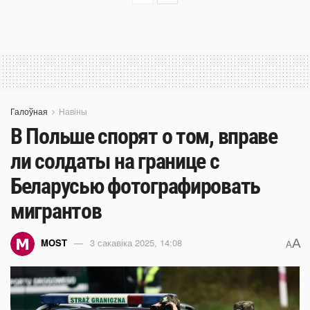
Галоўная
Навіны
В Польше спорят о том, вправе
ли солдаты на границе с
Беларусью фотографировать
мигрантов
A
MOST
3 сакавіка 2025, 14:08
A