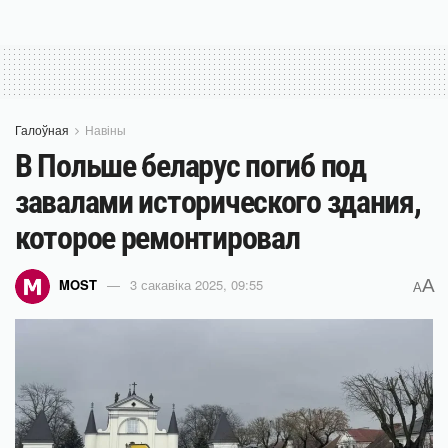
Галоўная
Навіны
В Польше беларус погиб под
завалами исторического здания,
которое ремонтировал
A
MOST
3 сакавіка 2025, 09:55
A