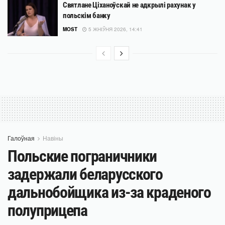
Святлане Ціханоўскай не адкрылі рахунак у
польскім банку
MOST
5 ЖНІЎНЯ 2026, 14:41
Галоўная
Навіны
Польские пограничники
задержали беларусского
дальнобойщика из-за краденого
полуприцепа