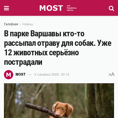
Галоўная
Навіны
В парке Варшавы кто-то
рассыпал отраву для собак. Уже
12 животных серьёзно
пострадали
A
MOST
3 сакавіка 2025, 20:12
A