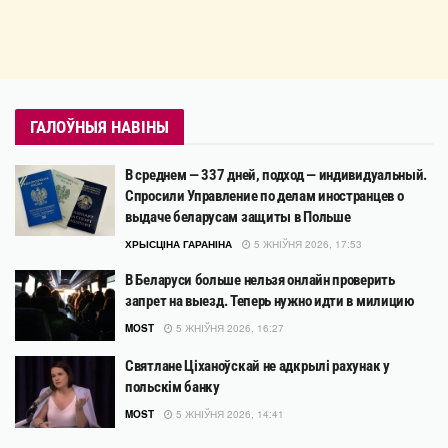
ГАЛОЎНЫЯ НАВІНЫ
В среднем — 337 дней, подход — индивидуальный.
Спросили Управление по делам иностранцев о
выдаче беларусам защиты в Польше
ХРЫСЦІНА ГАРАНІНА
5 ЖНІЎНЯ 2026, 17:53
В Беларуси больше нельзя онлайн проверить
запрет на выезд. Теперь нужно идти в милицию
MOST
5 ЖНІЎНЯ 2026, 16:27
Святлане Ціханоўскай не адкрылі рахунак у
польскім банку
MOST
5 ЖНІЎНЯ 2026, 14:41