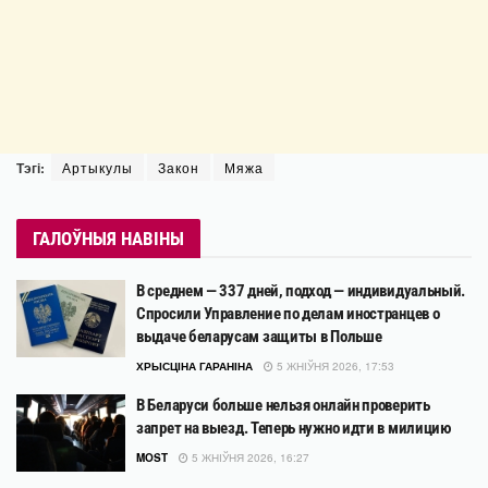
Тэгі:
Артыкулы
Закон
Мяжа
ГАЛОЎНЫЯ НАВІНЫ
В среднем — 337 дней, подход — индивидуальный.
Спросили Управление по делам иностранцев о
выдаче беларусам защиты в Польше
ХРЫСЦІНА ГАРАНІНА
5 ЖНІЎНЯ 2026, 17:53
В Беларуси больше нельзя онлайн проверить
запрет на выезд. Теперь нужно идти в милицию
MOST
5 ЖНІЎНЯ 2026, 16:27