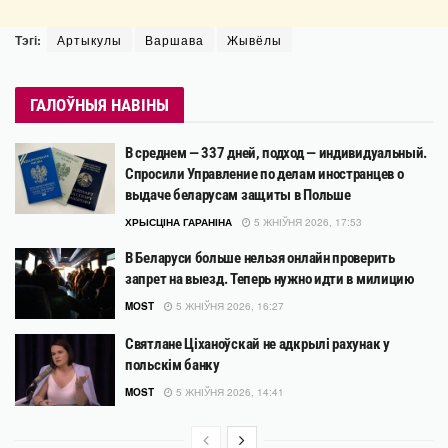
Тэгі:
Артыкулы
Варшава
Жывёлы
ГАЛОЎНЫЯ НАВІНЫ
В среднем — 337 дней, подход — индивидуальный.
Спросили Управление по делам иностранцев о
выдаче беларусам защиты в Польше
ХРЫСЦІНА ГАРАНІНА
5 ЖНІЎНЯ 2026, 17:53
В Беларуси больше нельзя онлайн проверить
запрет на выезд. Теперь нужно идти в милицию
MOST
5 ЖНІЎНЯ 2026, 16:27
Святлане Ціханоўскай не адкрылі рахунак у
польскім банку
MOST
5 ЖНІЎНЯ 2026, 14:41