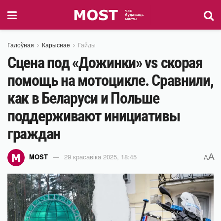
Галоўная
Карыснае
Гайды
Сцена под «Дожинки» vs скорая
помощь на мотоцикле. Сравнили,
как в Беларуси и Польше
поддерживают инициативы
граждан
A
MOST
29 красавіка 2025, 18:45
A