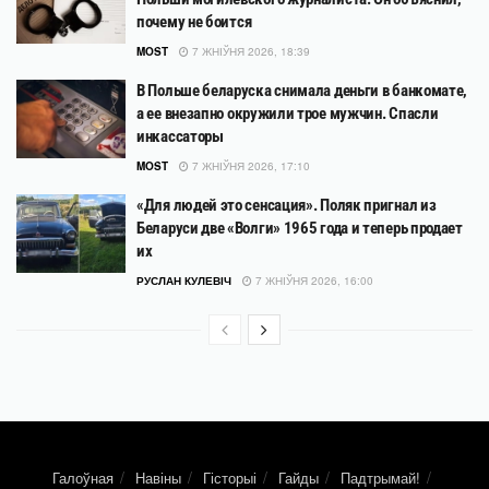
почему не боится
MOST
7 ЖНІЎНЯ 2026, 18:39
В Польше беларуска снимала деньги в банкомате,
а ее внезапно окружили трое мужчин. Спасли
инкассаторы
MOST
7 ЖНІЎНЯ 2026, 17:10
«Для людей это сенсация». Поляк пригнал из
Беларуси две «Волги» 1965 года и теперь продает
их
РУСЛАН КУЛЕВІЧ
7 ЖНІЎНЯ 2026, 16:00
Галоўная
Навіны
Гісторыі
Гайды
Падтрымай!