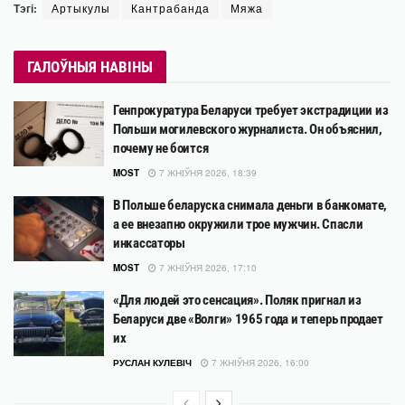
Тэгі:
Артыкулы
Кантрабанда
Мяжа
ГАЛОЎНЫЯ НАВІНЫ
Генпрокуратура Беларуси требует экстрадиции из
Польши могилевского журналиста. Он объяснил,
почему не боится
MOST
7 ЖНІЎНЯ 2026, 18:39
В Польше беларуска снимала деньги в банкомате,
а ее внезапно окружили трое мужчин. Спасли
инкассаторы
MOST
7 ЖНІЎНЯ 2026, 17:10
«Для людей это сенсация». Поляк пригнал из
Беларуси две «Волги» 1965 года и теперь продает
их
РУСЛАН КУЛЕВІЧ
7 ЖНІЎНЯ 2026, 16:00