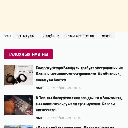
Тэгі:
Артыкулы
Галоўнае
Грамадзянства
Закон
ГАЛОЎНЫЯ НАВІНЫ
Генпрокуратура Беларуси требует экстрадиции из
Польши могилевского журналиста. Он объяснил,
почему не боится
MOST
7 ЖНІЎНЯ 2026, 18:39
В Польше беларуска снимала деньги в банкомате,
а ее внезапно окружили трое мужчин. Спасли
инкассаторы
MOST
7 ЖНІЎНЯ 2026, 17:10
«Для людей это сенсация». Поляк пригнал из