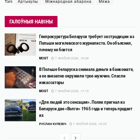
Тэгі:
Артыкулы
Міжнародная абарона
Мяжа
ГАЛОЎНЫЯ НАВІНЫ
Генпрокуратура Беларуси требует экстрадиции из
Польши могилевского журналиста. Он объяснил,
почему не боится
MOST
7 ЖНІЎНЯ 2026, 18:39
В Польше беларуска снимала деньги в банкомате,
а ее внезапно окружили трое мужчин. Спасли
инкассаторы
MOST
7 ЖНІЎНЯ 2026, 17:10
«Для людей это сенсация». Поляк пригнал из
Беларуси две «Волги» 1965 года и теперь продает
их
РУСЛАН КУЛЕВІЧ
7 ЖНІЎНЯ 2026, 16:00