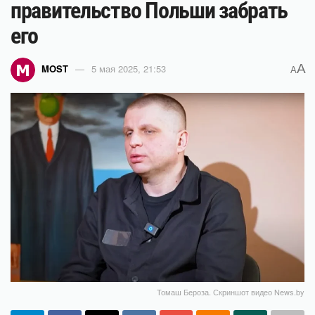
правительство Польши забрать
его
A
MOST
5 мая 2025, 21:53
A
Томаш Бероза. Скриншот видео News.by