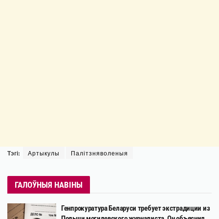
Тэгі:
Артыкулы
Палітзняволеныя
ГАЛОЎНЫЯ НАВІНЫ
Генпрокуратура Беларуси требует экстрадиции из
Польши могилевского журналиста. Он объяснил,