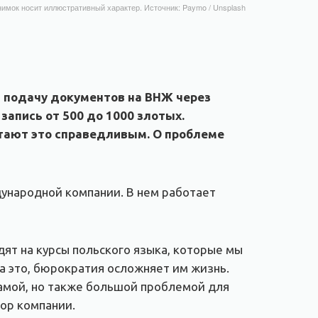
имок носит иллюстративный характер. Источник: Paymo / Unsplash
а подачу документов на ВНЖ через
запись от 500 до 1000 злотых.
итают это справедливым. О проблеме
дународной компании. В нем работает
дят на курсы польского языка, которые мы
на это, бюрократия осложняет им жизнь.
драмой, но также большой проблемой для
ор компании.