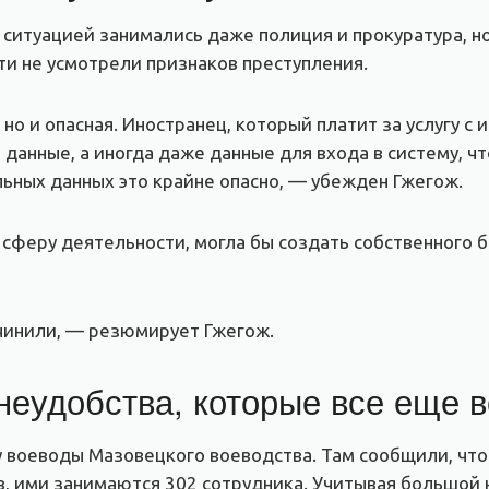
ситуацией занимались даже полиция и прокуратура, н
ти не усмотрели признаков преступления.
 но и опасная. Иностранец, который платит за услугу с
данные, а иногда даже данные для входа в систему, чт
льных данных это крайне опасно, — убежден Гжегож.
 сферу деятельности, могла бы создать собственного бо
очинили, — резюмирует Гжегож.
неудобства, которые все еще в
у воеводы Мазовецкого воеводства. Там сообщили, что
в, ими занимаются 302 сотрудника. Учитывая большой 