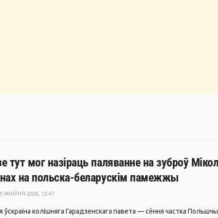
е тут мог назіраць паляванне на зуброў Мікол
нах на польска-беларускім памежжы
5 ЖНІЎНЯ 2026, 12:47
я ўскраіна колішняга Гарадзенскага павета — сёння частка Польшчы