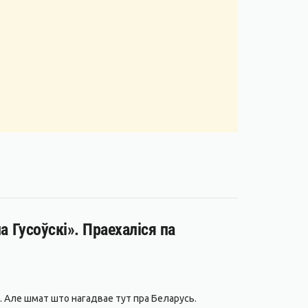
а Гусоўскі». Праехаліся па
. Але шмат што нагадвае тут пра Беларусь.