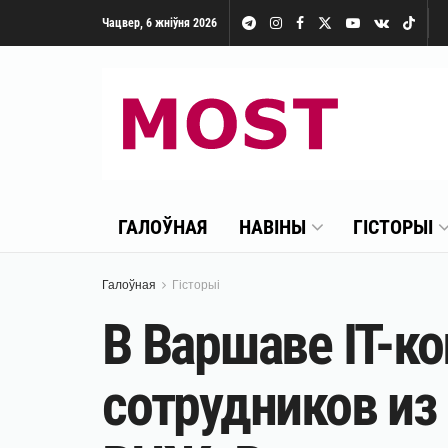
Чацвер, 6 жніўня 2026
ГАЛОЎНАЯ
НАВІНЫ
ГІСТОРЫІ
Галоўная
Гісторыі
В Варшаве IT-к
сотрудников из