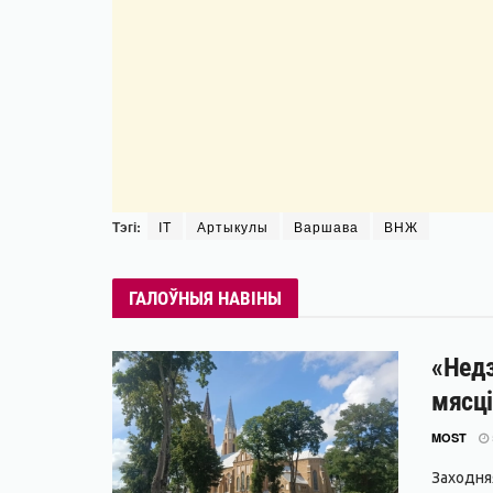
Тэгі:
IT
Артыкулы
Варшава
ВНЖ
ГАЛОЎНЫЯ НАВІНЫ
«Недз
мясці
MOST
Заходня