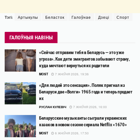
Тэгі:
Артыкулы
Беласток
Галоўнае
Дзеці
Спорт
ГАЛОЎНЫЯ НАВІНЫ
«Сейчас отправим тебя в Беларусь — это уже
угроза». Как дети эмигрантов забывают страну,
куда мечтают вернуться их родители
MOST
7 ЖНІЎНЯ 2026, 19:36
«Для людей это сенсация». Поляк пригнал из
Беларуси две «Волги» 1965 года и теперь продает
их
РУСЛАН КУЛЕВІЧ
7 ЖНІЎНЯ 2026, 16:00
Беларусские музыканты сыграли украинских
казаков в новом сезоне сериала Netflix «1670»
MOST
6 ЖНІЎНЯ 2026, 17:50