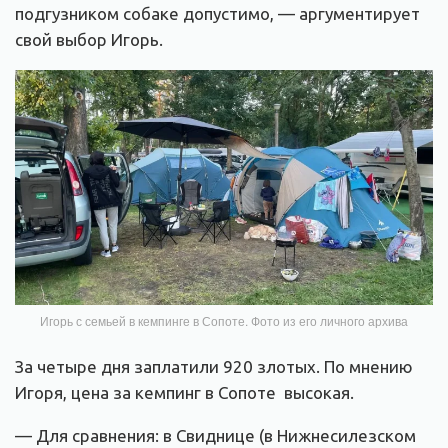
подгузником собаке допустимо, — аргументирует
свой выбор Игорь.
Игорь с семьей в кемпинге в Сопоте. Фото из его личного архива
За четыре дня заплатили 920 злотых. По мнению
Игоря, цена за кемпинг в Сопоте высокая.
— Для сравнения: в Свиднице (в Нижнесилезском