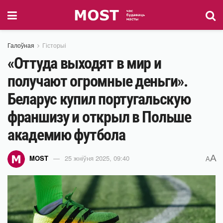
Галоўная
Гісторыі
«Оттуда выходят в мир и
получают огромные деньги».
Беларус купил португальскую
франшизу и открыл в Польше
академию футбола
A
MOST
25 жніўня 2025, 09:40
A