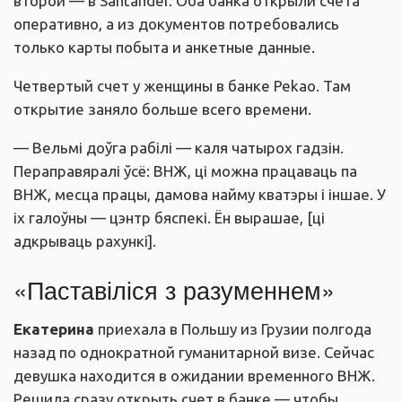
второй — в Santander. Оба банка открыли счета
оперативно, а из документов потребовались
только карты побыта и анкетные данные.
Четвертый счет у женщины в банке Pekao. Там
открытие заняло больше всего времени.
— Вельмі доўга рабілі — каля чатырох гадзін.
Пераправяралі ўсё: ВНЖ, ці можна працаваць па
ВНЖ, месца працы, дамова найму кватэры і іншае. У
іх галоўны — цэнтр бяспекі. Ён вырашае, [ці
адкрываць рахункі].
«Паставіліся з разуменнем»
Екатерина
приехала в Польшу из Грузии полгода
назад по однократной гуманитарной визе. Сейчас
девушка находится в ожидании временного ВНЖ.
Решила сразу открыть счет в банке — чтобы