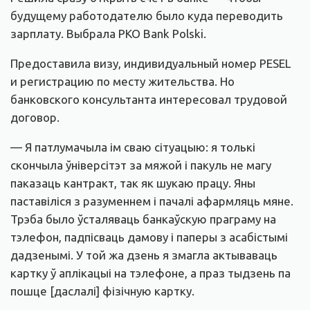
будущему работодателю было куда переводить
зарплату. Выбрала PKO Bank Polski.
Предоставила визу, индивидуальный номер PESEL
и регистрацию по месту жительства. Но
банковского консультанта интересовал трудовой
договор.
— Я патлумачыла ім сваю сітуацыю: я толькі
скончыла ўніверсітэт за мяжой і пакуль не магу
паказаць кантракт, так як шукаю працу. Яны
паставіліся з разуменнем і пачалі афармляць мяне.
Трэба было ўсталяваць банкаўскую праграму на
тэлефон, падпісваць дамову і паперы з асабістымі
дадзенымі. У той жа дзень я змагла актываваць
картку ў аплікацыі на тэлефоне, а праз тыдзень па
пошце [даслалі] фізічную картку.