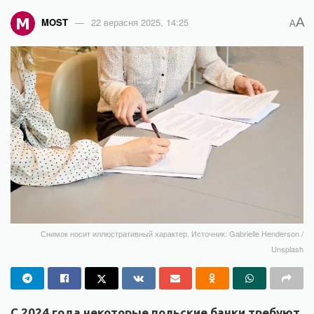
A
MOST
22 верасня 2025, 14:25
A
Снимок носит иллюстративный характер. Источник: Gabrielle Henderson /
Unsplash
С 2024 года некоторые польские банки требуют