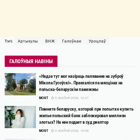
Тэгі:
Артыкулы
ВНЖ
Галоўнае
Уроцлаў
ГАЛОЎНЫЯ НАВІНЫ
«Недзе тут мог назіраць паляванне на зуброў
Мікола Гусоўскі». Праехаліся па мясцінах на
польска-беларускім памежжы
MOST
5 ЖНІЎНЯ 2026, 12:47
Помните беларуску, которой при попытке купить
жилье польский банк заблокировал миллион
злотых? На нее подает в суд риелтор
MOST
4 ЖНІЎНЯ 2026, 19:39