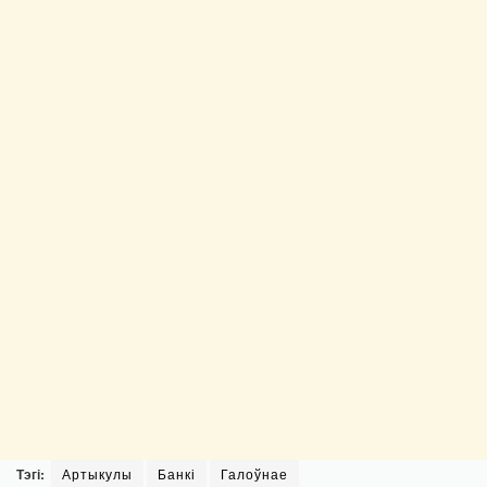
Тэгі:
Артыкулы
Банкі
Галоўнае