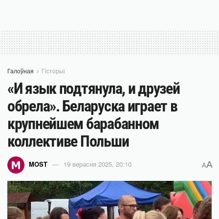
Галоўная
Гісторыі
«И язык подтянула, и друзей
обрела». Беларуска играет в
крупнейшем барабанном
коллективе Польши
A
MOST
19 верасня 2025, 20:10
A