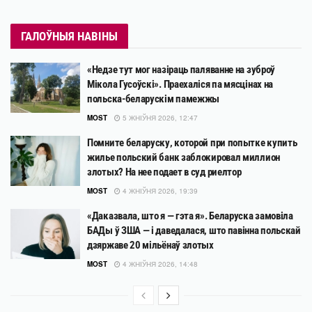
ГАЛОЎНЫЯ НАВІНЫ
«Недзе тут мог назіраць паляванне на зуброў
Мікола Гусоўскі». Праехаліся па мясцінах на
польска-беларускім памежжы
MOST
5 ЖНІЎНЯ 2026, 12:47
Помните беларуску, которой при попытке купить
жилье польский банк заблокировал миллион
злотых? На нее подает в суд риелтор
MOST
4 ЖНІЎНЯ 2026, 19:39
«Даказвала, што я — гэта я». Беларуска замовіла
БАДы ў ЗША — і даведалася, што павінна польскай
дзяржаве 20 мільёнаў злотых
MOST
4 ЖНІЎНЯ 2026, 14:48