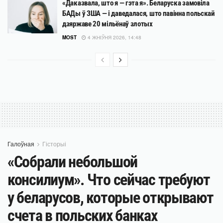
«Даказвала, што я — гэта я». Беларуска замовіла
БАДы ў ЗША — і даведалася, што павінна польскай
дзяржаве 20 мільёнаў злотых
MOST
4 ЖНІЎНЯ 2026, 14:48
Галоўная
Гісторыі
«Собрали небольшой
консилиум». Что сейчас требуют
у беларусов, которые открывают
счета в польских банках