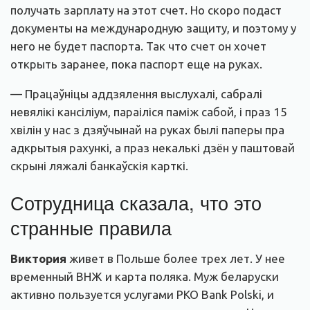
получать зарплату на этот счет. Но скоро подаст
документы на международную защиту, и поэтому у
него не будет паспорта. Так что счет он хочет
открыть заранее, пока паспорт еще на руках.
— Працаўніцы аддзялення выслухалі, сабралі
невялікі кансіліум, параіліся паміж сабой, і праз 15
хвілін у нас з дзяўчынай на руках былі паперы пра
адкрытыя рахункі, а праз некалькі дзён у паштовай
скрыні ляжалі банкаўскія карткі.
Сотрудница сказала, что это
странные правила
Виктория
живет в Польше более трех лет. У нее
временный ВНЖ и карта поляка. Муж беларуски
активно пользуется услугами PKO Bank Polski, и