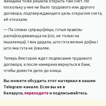
женщина тоже решила открыть там счет. Но
поскольку у нее не было трудового или другого
договора, подтверждающего цель открытия счета,
ей отказали.
— Па словах супрацоўніцы, гэтыя правілы
распаўсюджваюцца на ўсіх, не толькі на
іншаземцаў. І яна дадала, што гэта вельмі дзіўна і
што яна гэта не ўхваляе.
Теперь Виктория ждет подписания трудового
договора, а после намерена вернуться в банк,
чтобы довести дело до конца.
Вы можете обсудить этот материал в нашем
Telegram-канале. Если вы не в
Беларуси,
переходите
и подписывайтесь.