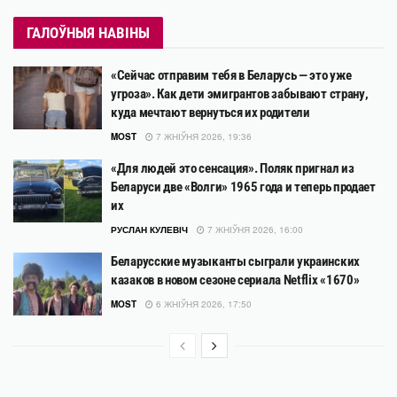
ГАЛОЎНЫЯ НАВІНЫ
«Сейчас отправим тебя в Беларусь — это уже
угроза». Как дети эмигрантов забывают страну,
куда мечтают вернуться их родители
MOST
7 ЖНІЎНЯ 2026, 19:36
«Для людей это сенсация». Поляк пригнал из
Беларуси две «Волги» 1965 года и теперь продает
их
РУСЛАН КУЛЕВІЧ
7 ЖНІЎНЯ 2026, 16:00
Беларусские музыканты сыграли украинских
казаков в новом сезоне сериала Netflix «1670»
MOST
6 ЖНІЎНЯ 2026, 17:50