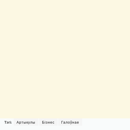
Тэгі:
Артыкулы
Бізнес
Галоўнае