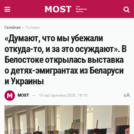
Галоўная
Гісторыі
«Думают, что мы убежали
откуда-то, и за это осуждают». В
Белостоке открылась выставка
о детях-эмигрантах из Беларуси
и Украины
A
MOST
10 кастрычніка 2025, 18:10
A