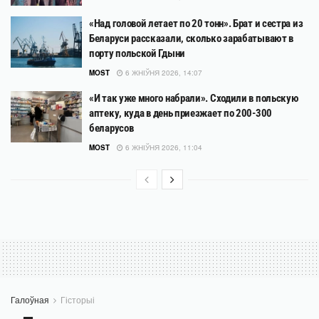
«Над головой летает по 20 тонн». Брат и сестра из
Беларуси рассказали, сколько зарабатывают в
порту польской Гдыни
MOST
6 ЖНІЎНЯ 2026, 14:07
«И так уже много набрали». Сходили в польскую
аптеку, куда в день приезжает по 200-300
беларусов
MOST
6 ЖНІЎНЯ 2026, 11:04
Галоўная
Гісторыі