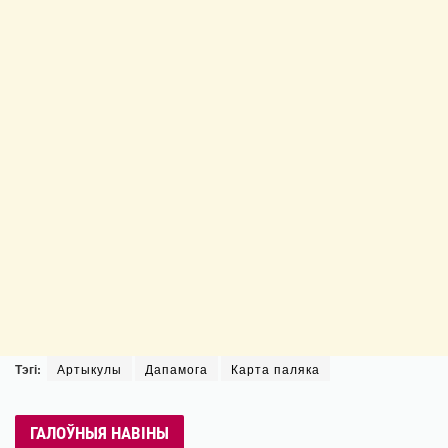
Тэгі:
Артыкулы
Дапамога
Карта паляка
ГАЛОЎНЫЯ НАВІНЫ