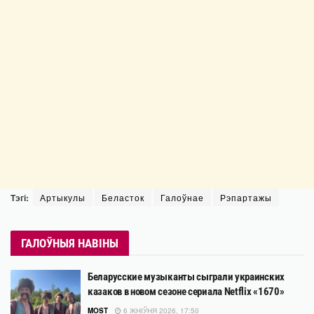
Тэгі:
Артыкулы
Беласток
Галоўнае
Рэпартажы
ГАЛОЎНЫЯ НАВІНЫ
Беларусские музыканты сыграли украинских
казаков в новом сезоне сериала Netflix «1670»
MOST
6 ЖНІЎНЯ 2026, 17:50