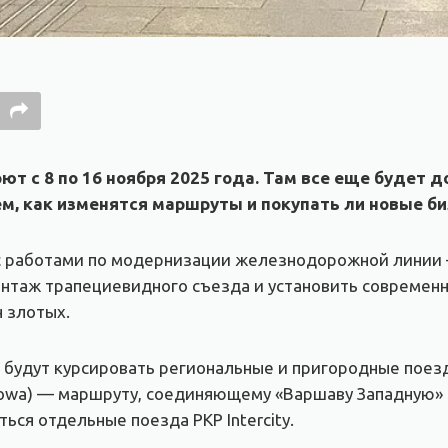
 с 8 по 16 ноября 2025 года. Там все еще будет до
ем, как изменятся маршруты и покупать ли новые б
с работами по модернизации железнодорожной линии 
онтаж трапециевидного съезда и установить современ
н злотых.
будут курсировать региональные и пригородные поезда
icowa) — маршруту, соединяющему «Варшаву Западную» 
ся отдельные поезда PKP Intercity.