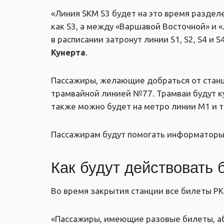
«Линия SKM S3 будет на это время раздел
как S3, а между «Варшавой Восточной» и 
в расписании затронут линии S1, S2, S4 и
Кунерта
.
Пассажиры, желающие добраться от станц
трамвайной линией №77. Трамваи будут ку
также можно будет на метро линии M1 и 
Пассажирам будут помогать информаторы
Как будут действовать 
Во время закрытия станции все билеты PKP
«Пассажиры, имеющие разовые билеты, або