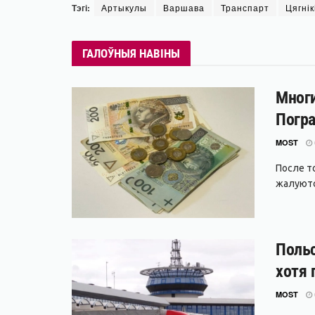
Тэгі:
Артыкулы
Варшава
Транспарт
Цягнік
ГАЛОЎНЫЯ НАВІНЫ
Многи
Погра
MOST
После т
жалуются
Польс
хотя 
MOST