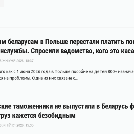
і
м беларусам в Польше перестали платить пос
нслужбы. Спросили ведомство, кого это каса
6 ЖНІЎНЯ 2026, 18:37
ого как с 1 июня 2026 года в Польше пособие на детей 800+ назнач
 на проблемы. Одна из них связана с...
кие таможенники не выпустили в Беларусь фу
груз кажется безобидным
6 ЖНІЎНЯ 2026, 15:35