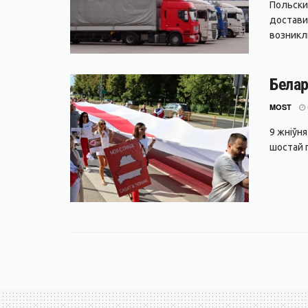
Польски
достави
возникли
Белар
MOST
9 жніўн
шостай г