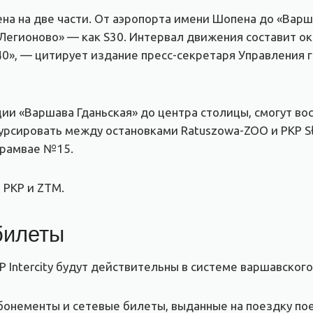
ена на две части. От аэропорта имени Шопена до «Варш
«Легионово» — как S30. Интервал движения составит о
 S40», — цитирует издание пресс-секретаря Управления
ии «Варшава Гданьская» до центра столицы, смогут в
рсировать между остановками Ratuszowa-ZOO и PKP Sł
трамвае №15.
 PKP и ZTM.
билеты
 Intercity будут действительны в системе варшавского
нементы и сетевые билеты, выданные на поездку поезд