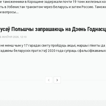
е таможенники в Корощине задержали почти 19 тонн железных ко
ть в Узбекистан транзитом через Беларусь и затем Россию. Тамож
 вопросы....
усаў Польшчы запрашаюць на Дзень Годнасці
6 ЖНІЎНЯ 2026, 12:10
я не менш чым у 17 гарадах свету пройдуць акцыі, маршы і пікеты 
адавіны беларускіх пратэстаў 2020 года супраць сфальсіфікаваных.