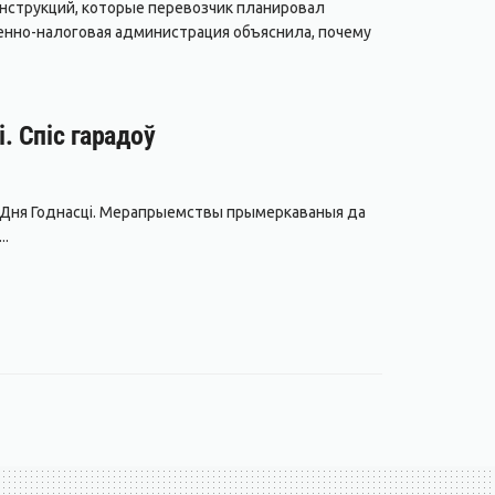
нструкций, которые перевозчик планировал
енно-налоговая администрация объяснила, почему
. Спіс гарадоў
да Дня Годнасці. Мерапрыемствы прымеркаваныя да
..