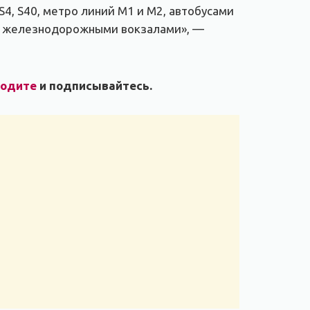
S4, S40, метро линий M1 и M2, автобусами
 между железнодорожными вокзалами», —
ходите
и подписывайтесь.