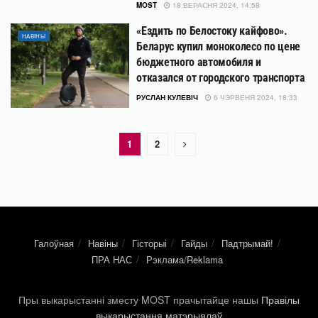
MOST
18 ВЕРАСНЯ 2024, 14:58
«Ездить по Белостоку кайфово».
НАВІНЫ
Беларус купил моноколесо по цене
бюджетного автомобиля и
отказался от городского транспорта
РУСЛАН КУЛЕВІЧ
6 ЧЭРВЕНЯ 2024, 18:33
1
2
Галоўная
Навіны
Гісторыі
Гайды
Падтрымай!
ПРА НАС
Рэклама/Reklama
Пры выкарыстанні зместу MOST прачытайце нашы
Правілы
выкарыстання матэрыялаў