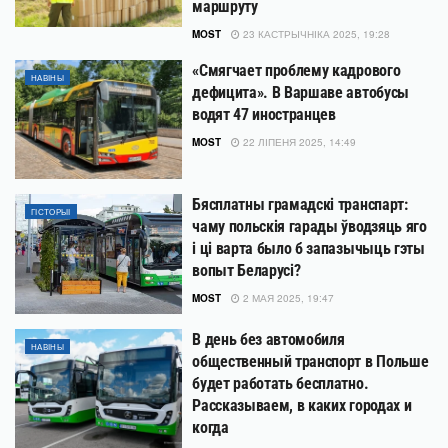
маршруту
MOST
23 КАСТРЫЧНІКА 2025, 19:28
«Смягчает проблему кадрового
НАВІНЫ
дефицита». В Варшаве автобусы
водят 47 иностранцев
MOST
22 ЛІПЕНЯ 2025, 14:49
Бясплатны грамадскі транспарт:
ГІСТОРЫІ
чаму польскія гарады ўводзяць яго
і ці варта было б запазычыць гэты
вопыт Беларусі?
MOST
2 МАЯ 2025, 19:47
В день без автомобиля
НАВІНЫ
общественный транспорт в Польше
будет работать бесплатно.
Рассказываем, в каких городах и
когда