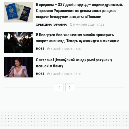
В среднем — 337 дней, подход — индивидуальный.
Спросили Управление по делам иностранцев о
выдаче беларусам защиты в Польше
ХРЫСЦІНА ГАРАНІНА
5 ЖНІЎНЯ 2026, 17:53
В Беларуси больше нельзя онлайн проверить
запрет на выезд. Теперь нужно идти в милицию
MOST
5 ЖНІЎНЯ 2026, 16:27
Святлане Ціханоўскай не адкрылі рахунак у
польскім банку
MOST
5 ЖНІЎНЯ 2026, 14:41