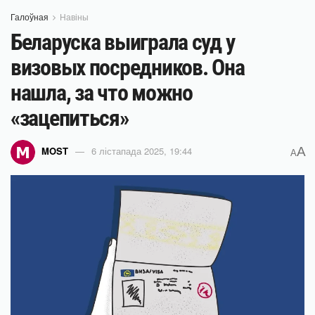
Галоўная
Навіны
Беларуска выиграла суд у
визовых посредников. Она
нашла, за что можно
«зацепиться»
A
MOST
6 лістапада 2025, 19:44
A