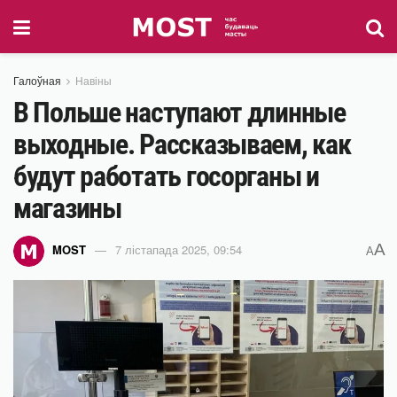
Галоўная
Навіны
В Польше наступают длинные
выходные. Рассказываем, как
будут работать госорганы и
магазины
A
MOST
7 лістапада 2025, 09:54
A