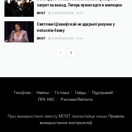
запрет на выезд. Теперь нужно идти в милицию
MOST
5 ЖНІЎНЯ 2026, 16:27
Святлане Ціханоўскай не адкрылі рахунак у
польскім банку
MOST
5 ЖНІЎНЯ 2026, 14:41
Галоўная
Навіны
Гісторыі
Гайды
Падтрымай!
ПРА НАС
Рэклама/Reklama
Пры выкарыстанні зместу MOST прачытайце нашы
Правілы
выкарыстання матэрыялаў