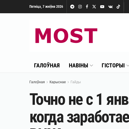
Пятніца, 7 жніўня 2026
ГАЛОЎНАЯ
НАВІНЫ
ГІСТОРЫІ
Галоўная
Карыснае
Гайды
Точно не с 1 ян
когда заработа