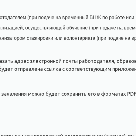
ботодателем (при подаче на временный ВНЖ по работе или B
ганизацией, осуществляющей обучение (при подаче на вре
рганизатором стажировки или волонтариата (при подаче на
казать адрес электронной почты работодателя, образо
 будет отправлена ссылка с соответствующим приложе
 заявления можно будет сохранить его в форматах PDF
 сотрудником воеводской администрации (ужонда) вы 