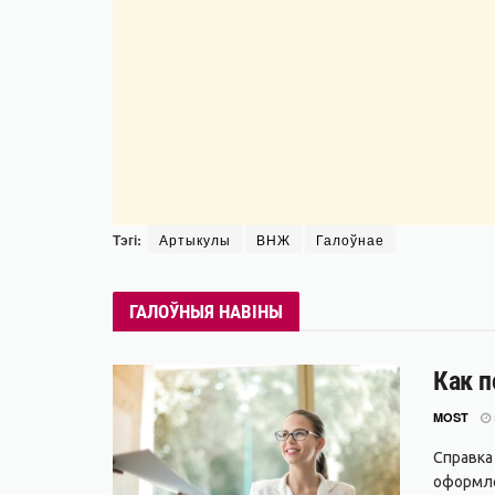
Тэгі:
Артыкулы
ВНЖ
Галоўнае
ГАЛОЎНЫЯ НАВІНЫ
Как п
MOST
Справка
оформле