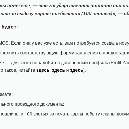
вы понесете, — это государственная пошлина при по
лата за выдачу карты пребывания (100 злотых)», — о
 будет:
MOS. Если она у вас уже есть, вам потребуется создать нов
и заполнить соответствующую форму заявления о предоста
е — для этого понадобится доверенный профиль (Profil Za
то такое, читайте
здесь
,
здесь
и
здесь
).
рмате;
льного проездного документа;
пошлины и 100 злотых за печать карты побыту (сканы доку