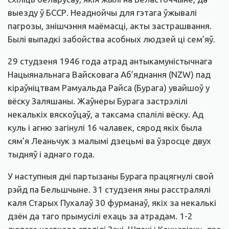
выезду ў БССР. Неаднойчы для гэтага ўжывалі
пагрозы, знішчэння маёмасці, акты застрашвання.
Былі выпадкі забойства асобных людзей ці сем’яў.
29 студзеня 1946 года атрад антыкамуністычнага
Нацыянальнага Вайсковага Аб’яднання (NZW) пад
кіраўніцтвам Рамуальда Райса (Бурага) увайшоў у
вёску Заляшаны. Жаўнеры Бурага застрэлілі
некалькіх вяскоўцаў, а таксама спалілі вёску. Ад
куль і агню загінулі 16 чалавек, сярод якіх была
сям’я Леаньчук з малымі дзецьмі ва ўзросце двух
тыдняў і аднаго года.
У наступныя дні партызаны Бурага працягнулі свой
рэйд па Бельшчыне. 31 студзеня яны расстралялі
каля Старых Пухалаў 30 фурманаў, якіх за некалькі
дзён да таго прымусілі ехаць за атрадам. 1-2