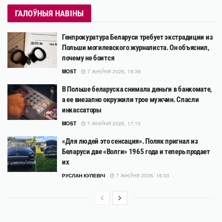
ГАЛОЎНЫЯ НАВІНЫ
Генпрокуратура Беларуси требует экстрадиции из
Польши могилевского журналиста. Он объяснил,
почему не боится
MOST
7 ЖНІЎНЯ 2026, 18:39
В Польше беларуска снимала деньги в банкомате,
а ее внезапно окружили трое мужчин. Спасли
инкассаторы
MOST
7 ЖНІЎНЯ 2026, 17:10
«Для людей это сенсация». Поляк пригнал из
Беларуси две «Волги» 1965 года и теперь продает
их
РУСЛАН КУЛЕВІЧ
7 ЖНІЎНЯ 2026, 16:00