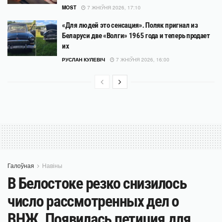
MOST
7 ЖНІЎНЯ 2026, 17:10
«Для людей это сенсация». Поляк пригнал из
Беларуси две «Волги» 1965 года и теперь продает
их
РУСЛАН КУЛЕВІЧ
7 ЖНІЎНЯ 2026, 16:00
Галоўная
Навіны
В Белостоке резко снизилось
число рассмотренных дел о
ВНЖ. Появилась петиция для