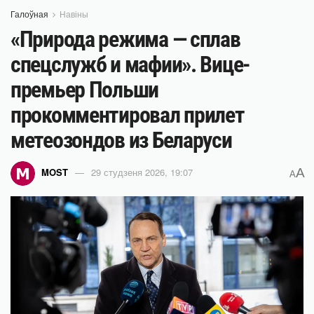
Галоўная
Навіны
«Природа режима — сплав
спецслужб и мафии». Вице-
премьер Польши
прокомментировал прилет
метеозондов из Беларуси
A
MOST
29 студзеня 2026, 19:07
A