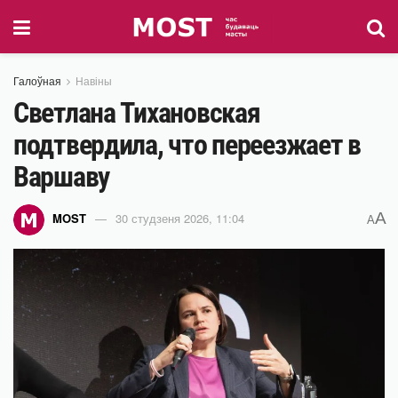
Галоўная
Навіны
Светлана Тихановская
подтвердила, что переезжает в
Варшаву
A
MOST
30 студзеня 2026, 11:04
A