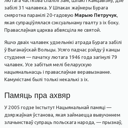
лютага часткова спалілі Зані, Шпакі і Канцавізну, дзе
забілі 31 чалавека. У Шпаках жаўнеры Бурага
смяротна паранілі 20-гадовую
Марыю Петручук
,
якая супраціўлялася сэксуальнаму гвалту з іх боку.
Праваслаўная царква абвясціла яе святой.
Яшчэ дваіх чалавек удзельнікі атрада Бурага забілі
ў Выганаўскай Вольцы. Усяго падчас рэйду ў канцы
студзеня — пачатку лютага 1946 года загінулі 79
чалавек. Усе забітыя мелі беларускую
нацыянальнасць і праваслаўнае веравызнанне.
Камуністамі былі толькі некалькі з іх.
Памяць пра ахвяр
У 2005 годзе Інстытут Нацыянальнай памяці —
дзяржаўная ўстанова, якая займаецца вывучэннем
злачынстваў супраць польскага народа, — прызнаў,