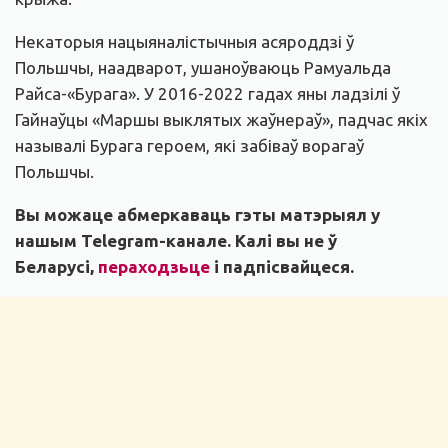
Некаторыя нацыяналістычныя асяроддзі ў
Польшчы, наадварот, ушаноўваюць Рамуальда
Райса-«Бурага». У 2016-2022 гадах яны ладзілі ў
Гайнаўцы «Маршы выклятых жаўнераў», падчас якіх
называлі Бурага героем, які забіваў ворагаў
Польшчы.
Вы можаце абмеркаваць гэты матэрыял у
нашым
Telegram-канале
. Калі вы не ў
Беларусі,
пераходзьце
і падпісвайцеся.