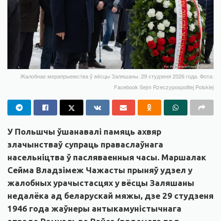
Жалобнае мерапрыемства ў вёсцы Заляшаны. 29 студзеня 2026 года. Фота:
Facebook Sejm Rzeczypospolitej Polskiej
У Польшчы ўшанавалі памяць ахвяр
злачынстваў супраць праваслаўнага
насельніцтва ў пасляваенныя часы. Маршалак
Сейма Владзімеж Чажасты прыняў удзел у
жалобных урачыстасцях у вёсцы Заляшаны
недалёка ад беларускай мяжы, дзе 29 студзеня
1946 года жаўнеры антыкамуністычнага