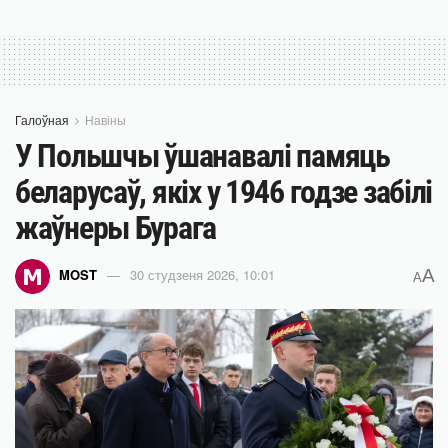
Галоўная
Навіны
У Польшчы ўшанавалі памяць
беларусаў, якіх у 1946 годзе забілі
жаўнеры Бурага
A
MOST
30 студзеня 2026, 10:01
A