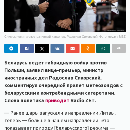
Снимок носит иллюстративный характер. Радослав Сикорский. Фото: gov.pl / MSZ
Беларусь ведет гибридную войну против
Польши, заявил вице-премьер, министр
иностранных дел Радослав Сикорский,
комментируя очередной прилет метеозондов с
беларусскими контрабандными сигаретами.
Слова политика
приводит
Radio ZET.
— Ранее шары запускали в направлении Литвы,
теперь — больше в нашем направлении. Это
показывает природу [беларусского] режима —