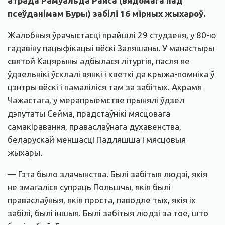
атрада Рамуальда Райса (вядомага пад
псеўданімам Буры) забілі 16 мірных жыхароў.
Жалобныя ўрачыстасці прайшлі 29 студзеня, у 80-ю
гадавіну пацыфікацыі вёскі Заляшаны. У манастыры
святой Кацярыны адбылася літургія, пасля яе
ўдзельнікі ўсклалі вянкі і кветкі да крыжа-помніка ў
цэнтры вёскі і памаліліся там за забітых. Акрамя
Чажастага, у мерапрыемстве прынялі ўдзел
дэпутаты Сейма, прадстаўнікі мясцовага
самакіравання, праваслаўнага духавенства,
беларускай меншасці Падляшша і мясцовыя
жыхары.
— Гэта было злачынства. Былі забітыя людзі, якія
не змагаліся супраць Польшчы, якія былі
праваслаўныя, якія проста, паводле тых, якія іх
забілі, былі іншыя. Былі забітыя людзі за тое, што