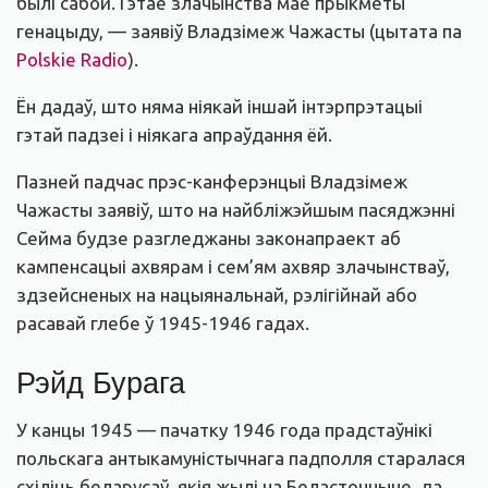
былі сабой. Гэтае злачынства мае прыкметы
генацыду, — заявіў Владзімеж Чажасты (цытата па
Polskie Radio
).
Ён дадаў, што няма ніякай іншай інтэрпрэтацыі
гэтай падзеі і ніякага апраўдання ёй.
Пазней падчас прэс-канферэнцыі Владзімеж
Чажасты заявіў, што на найбліжэйшым пасяджэнні
Сейма будзе разгледжаны законапраект аб
кампенсацыі ахвярам і сем’ям ахвяр злачынстваў,
здзейсненых на нацыянальнай, рэлігійнай або
расавай глебе ў 1945-1946 гадах.
Рэйд Бурага
У канцы 1945 — пачатку 1946 года прадстаўнікі
польскага антыкамуністычнага падполля старалася
схіліць беларусаў, якія жылі на Беласточчыне, да