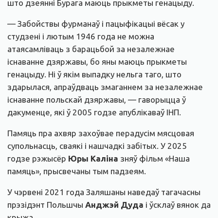
што дзеянні Бурага маюць прыкметы генацыду.
— Забойствы фурманаў і пацыфікацыі вёсак у
студзені і лютым 1946 года не можна
атаясамліваць з барацьбой за незалежнае
існаванне дзяржавы, бо яны маюць прыкметы
генацыду. Ні ў якім выпадку нельга таго, што
здарылася, апраўдваць змаганнем за незалежнае
існаванне польскай дзяржавы, — гаворыцца ў
дакуменце, які ў 2005 годзе апублікаваў ІНП.
Памяць пра ахвяр захоўвае перадусім мясцовая
супольнасць, сваякі і нашчадкі забітых. У 2025
годзе рэжысёр
Юры Каліна
зняў фільм «Наша
памяць», прысвечаны тым падзеям.
У чэрвені 2021 года Заляшаны наведаў тагачасны
прэзідэнт Польшчы
Анджэй Дуда
і ўсклаў вянок да
крыжа.