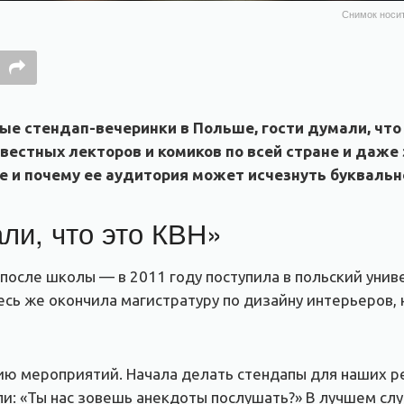
Снимок носит
е стендап-вечеринки в Польше, гости думали, что
вестных лекторов и комиков по всей стране и даже
е и почему ее аудитория может исчезнуть буквально
ли, что это КВН»
 после школы — в 2011 году поступила в польский унив
есь же окончила магистратуру по дизайну интерьеров, н
ю мероприятий. Начала делать стендапы для наших реб
и: «Ты нас зовешь анекдоты послушать?» В лучшем случ