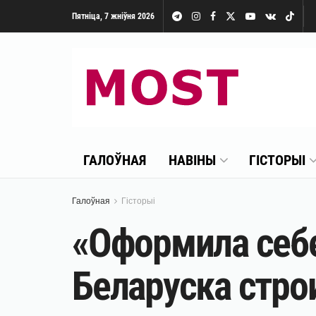
Пятніца, 7 жніўня 2026
ГАЛОЎНАЯ
НАВІНЫ
ГІСТОРЫІ
Галоўная
Гісторыі
«Оформила себе
Беларуска стро