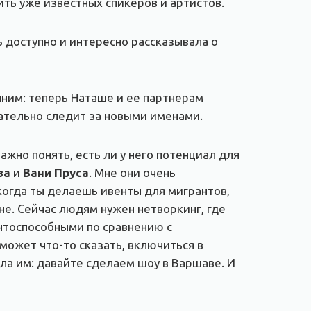
ть уже известных спикеров и артистов.
нь доступно и интересно рассказывала о
нним: теперь Наташе и ее партнерам
мательно следит за новыми именами.
жно понять, есть ли у него потенциал для
ва
и
Вани
Прус
а
. Мне они очень
когда ты делаешь ивенты для мигрантов,
не. Сейчас людям нужен нетворкинг, где
нтоспособными по сравнению с
 может что-то сказать, включиться в
ала им: давайте сделаем шоу в Варшаве. И