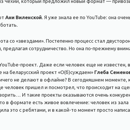
из Чехии, который предложил новый формат — привози
рт
Ани Виленской
. Я уже знала ее по YouTube: она оче
аботать.
бота со «звездами». Постепенно процесс стал двусторо
, предлагая сотрудничество. Но она по-прежнему вни
ouTube-проект. Даже если человек еще не известен, ва
е на беларусский проект «О(б)суждаем»
Глеб
а Семено
 ничего не делают в офлайне? В сегодняшнем моменте, 
де человек пришел и посмотрел, что происходит на сце
оворить… И такие проекты оказываются очень конкуре
что в формате есть живое вовлечение: человек из зала
ила это с ребятами, и в какой-то момент просто напис