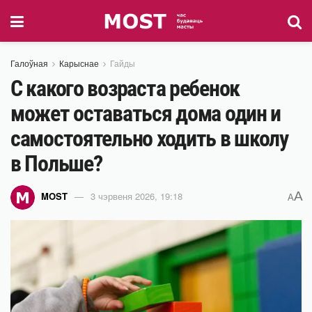
Галоўная
Карыснае
Гайды
С какого возраста ребенок
может оставаться дома один и
самостоятельно ходить в школу
в Польше?
A
MOST
3 чэрвеня 2026, 19:18
A