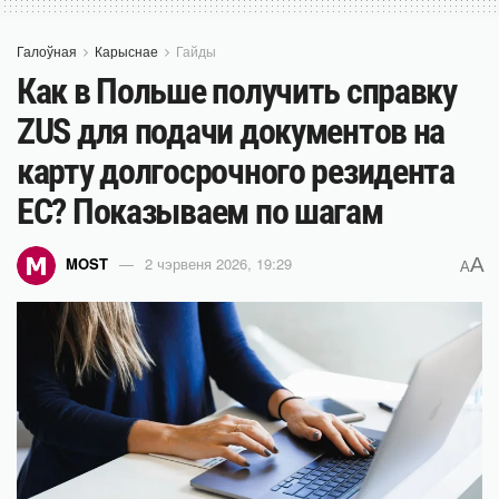
Галоўная
Карыснае
Гайды
Как в Польше получить справку
ZUS для подачи документов на
карту долгосрочного резидента
ЕС? Показываем по шагам
A
MOST
2 чэрвеня 2026, 19:29
A