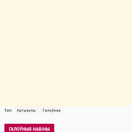
Тэгі:
Артыкулы
Галоўнае
ГАЛОЎНЫЯ НАВІНЫ