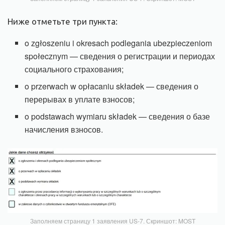
Ниже отметьте три пункта:
o zgłoszeniu i okresach podlegania ubezpieczeniom
społecznym — сведения о регистрации и периодах
социального страхования;
o przerwach w opłacaniu składek — сведения о
перерывах в уплате взносов;
o podstawach wymiaru składek — сведения о базе
начисления взносов.
Заполняем страницу 1 заявления US-7. Скриншот: MOST