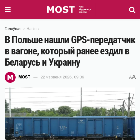
Галоўная
Навіны
В Польше нашли GPS-передатчик
в вагоне, который ранее ездил в
Беларусь и Украину
A
MOST
22 чэрвеня 2026, 09:36
A