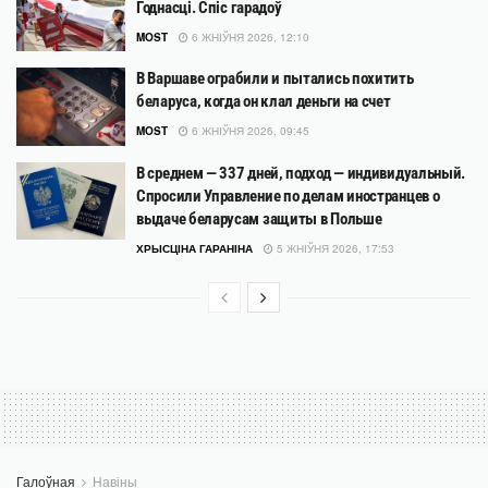
Годнасці. Спіс гарадоў
MOST
6 ЖНІЎНЯ 2026, 12:10
В Варшаве ограбили и пытались похитить
беларуса, когда он клал деньги на счет
MOST
6 ЖНІЎНЯ 2026, 09:45
В среднем — 337 дней, подход — индивидуальный.
Спросили Управление по делам иностранцев о
выдаче беларусам защиты в Польше
ХРЫСЦІНА ГАРАНІНА
5 ЖНІЎНЯ 2026, 17:53
Галоўная
Навіны