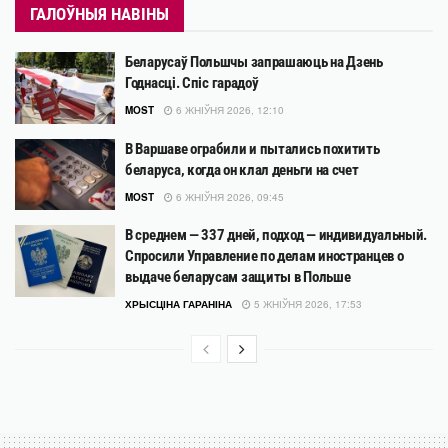
ГАЛОЎНЫЯ НАВІНЫ
Беларусаў Польшчы запрашаюць на Дзень
Годнасці. Спіс гарадоў
MOST
6 ЖНІЎНЯ 2026, 12:10
В Варшаве ограбили и пытались похитить
беларуса, когда он клал деньги на счет
MOST
6 ЖНІЎНЯ 2026, 09:45
В среднем — 337 дней, подход — индивидуальный.
Спросили Управление по делам иностранцев о
выдаче беларусам защиты в Польше
ХРЫСЦІНА ГАРАНІНА
5 ЖНІЎНЯ 2026, 17:53