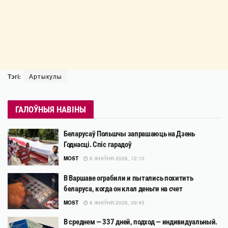
Тэгі:
Артыкулы
ГАЛОЎНЫЯ НАВІНЫ
Беларусаў Польшчы запрашаюць на Дзень
Годнасці. Спіс гарадоў
MOST
6 ЖНІЎНЯ 2026, 12:10
В Варшаве ограбили и пытались похитить
беларуса, когда он клал деньги на счет
MOST
6 ЖНІЎНЯ 2026, 09:45
В среднем — 337 дней, подход — индивидуальный.