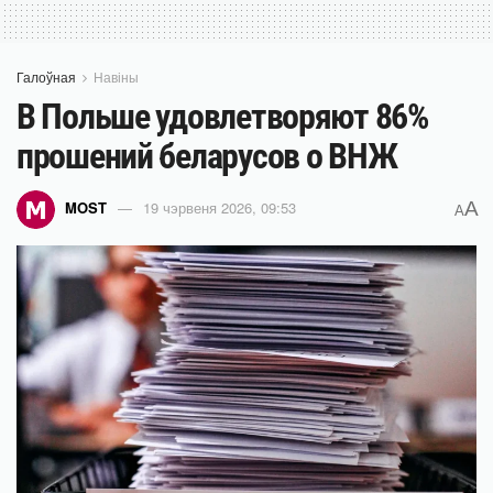
Галоўная
Навіны
В Польше удовлетворяют 86%
прошений беларусов о ВНЖ
A
MOST
19 чэрвеня 2026, 09:53
A