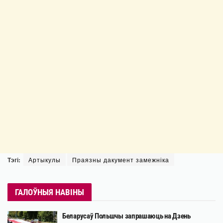
Тэгі:
Артыкулы
Праязны дакумент замежніка
ГАЛОЎНЫЯ НАВІНЫ
Беларусаў Польшчы запрашаюць на Дзень