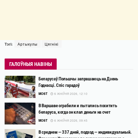
Тэгі:
Артыкулы
Цягнікі
ГАЛОЎНЫЯ НАВІНЫ
Беларусаў Польшчы запрашаюць на Дзень
Годнасці. Спіс гарадоў
MOST
6 ЖНІЎНЯ 2026, 12:10
В Варшаве ограбили и пытались похитить
беларуса, когда он клал деньги на счет
MOST
6 ЖНІЎНЯ 2026, 09:45
В среднем — 337 дней, подход — индивидуальный.