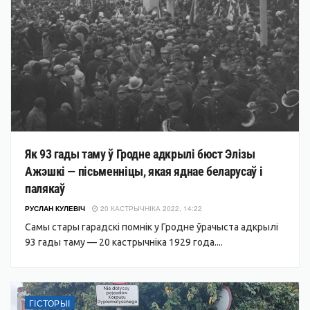
Як 93 гады таму ў Гродне адкрылі бюст Элізы
Ажэшкі — пісьменніцы, якая яднае беларусаў і
палякаў
РУСЛАН КУЛЕВІЧ
20 КАСТРЫЧНІКА 2022, 14:22
Самы стары гарадскі помнік у Гродне ўрачыста адкрылі
93 гады таму — 20 кастрычніка 1929 года....
ГІСТОРЫІ