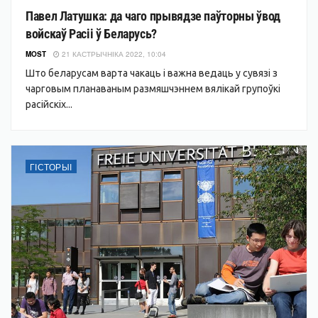
Павел Латушка: да чаго прывядзе паўторны ўвод
войскаў Расіі ў Беларусь?
MOST
21 КАСТРЫЧНІКА 2022, 10:04
Што беларусам варта чакаць і важна ведаць у сувязі з
чарговым планаваным размяшчэннем вялікай групоўкі
расійскіх...
ГІСТОРЫІ