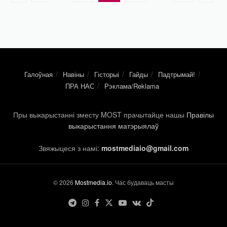
Галоўная
Навіны
Гісторыі
Гайды
Падтрымай!
ПРА НАС
Рэклама/Reklama
Пры выкарыстанні зместу MOST прачытайце нашы
Правілы
выкарыстання матэрыялаў
Звяжыцеся з намі:
mostmediaio@gmail.com
© 2026
Mostmedia.io
. Час будаваць масты