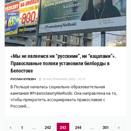
«Мы не являемся ни “русскими”, ни “кацапами”».
Православные поляки установили билборды в
Белостоке
РУСЛАН КУЛЕВІЧ
18 КАСТРЫЧНІКА 2022, 10:10
В Польше началась социально-образовательная
кампания #PrawosławnyNieRuski. Она направлена на то,
чтобы прекратить ассоциировать православие с
Россией....
1
…
242
243
244
…
301