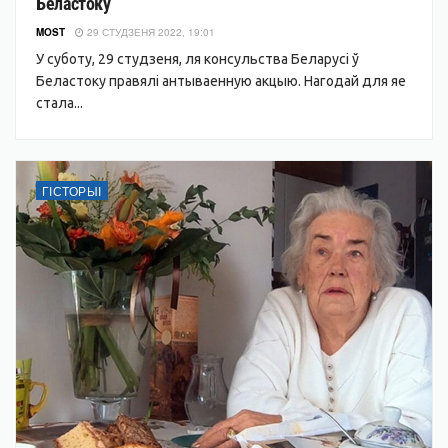
Беластоку
MOST
29 СТУДЗЕНЯ 2022, 19:01
У суботу, 29 студзеня, ля консульства Беларусі ў
Беластоку правялі антываенную акцыю. Нагодай для яе
стала...
ГІСТОРЫІ