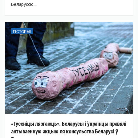
Беларуссю...
ГІСТОРЫІ
«Гусеніцы лязгаюць». Беларусы і ўкраінцы правялі
антываенную акцыю ля консульства Беларусі ў