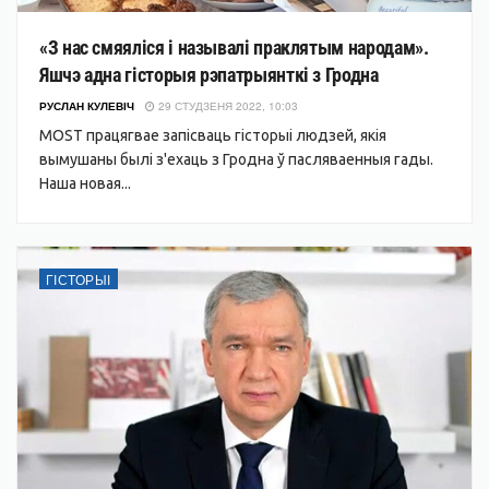
«З нас смяяліся і называлі праклятым народам».
Яшчэ адна гісторыя рэпатрыянткі з Гродна
РУСЛАН КУЛЕВІЧ
29 СТУДЗЕНЯ 2022, 10:03
MOST працягвае запісваць гісторыі людзей, якія
вымушаны былі з'ехаць з Гродна ў пасляваенныя гады.
Наша новая...
ГІСТОРЫІ