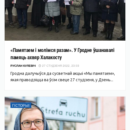
«Памятаем і молімся разам». У Гродне ўшанавалі
памяць ахвяр Халакосту
РУСЛАН КУЛЕВІЧ
27 СТУДЗЕНЯ 2022, 23:03
Гродна далучыўся да сусветнай акцыі «Мы памятаем»,
якая праводзіцца ва ўсім свеце 27 студзеня, у Дзень...
ГІСТОРЫІ