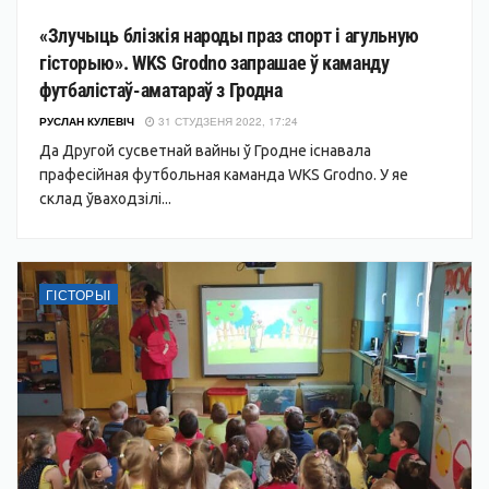
«Злучыць блізкія народы праз спорт і агульную
гісторыю». WKS Grodno запрашае ў каманду
футбалістаў-аматараў з Гродна
РУСЛАН КУЛЕВІЧ
31 СТУДЗЕНЯ 2022, 17:24
Да Другой сусветнай вайны ў Гродне існавала
прафесійная футбольная каманда WKS Grodno. У яе
склад ўваходзілі...
ГІСТОРЫІ