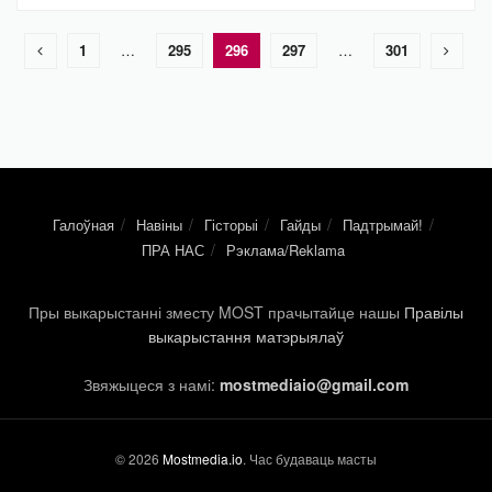
1
…
295
296
297
…
301
Галоўная
Навіны
Гісторыі
Гайды
Падтрымай!
ПРА НАС
Рэклама/Reklama
Пры выкарыстанні зместу MOST прачытайце нашы
Правілы
выкарыстання матэрыялаў
Звяжыцеся з намі:
mostmediaio@gmail.com
© 2026
Mostmedia.io
. Час будаваць масты