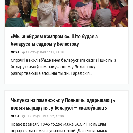
«Мы знойдзем кампраміс». Што будзе з
беларускім садком у Беластоку
MOST
31 СТУДЗЕНЯ 2022, 13:38
Спрэчкі вакол аб’яднання беларускага садка і школы з
беларускамоўным навучаннем у Беластоку
разгортваюцца апошнія тыдні. Гарадскія...
ГІСТОРЫІ
Чыгунка на памежжы: у Польшчы адкрываюць
новыя маршруты, у Беларусі — скасоўваюць
MOST
31 СТУДЗЕНЯ 2022, 10:36
Праведзеная ў 1945 годзе мяжа БССР і Польшчы
перарэзала сем чыгуначных ліній. Да сёння паміж