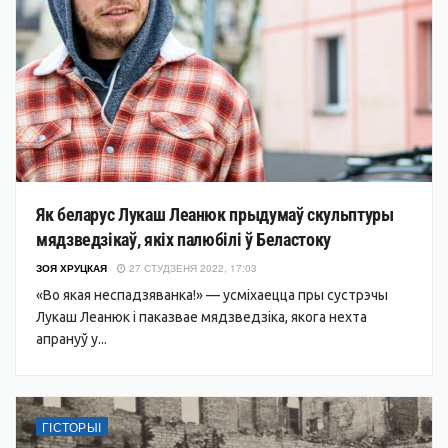
Як беларус Лукаш Леанюк прыдумаў скульптуры
мядзведзікаў, якіх палюбілі ў Беластоку
ЗОЯ ХРУЦКАЯ
27 СТУДЗЕНЯ 2022, 17:03
«Во якая неспадзяванка!» — усміхаецца пры сустрэчы
Лукаш Леанюк і паказвае мядзведзіка, якога нехта
апрануў у...
ГІСТОРЫІ