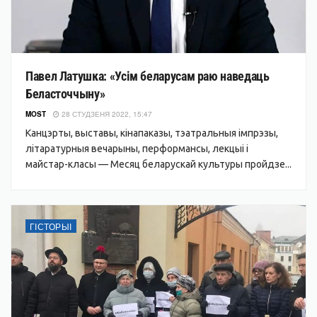
Павел Латушка: «Усім беларусам раю наведаць
Беласточчыну»
MOST
28 СТУДЗЕНЯ 2022, 15:47
Канцэрты, выставы, кінапаказы, тэатральныя імпрэзы,
літаратурныя вечарыны, перформансы, лекцыі і
майстар-класы — Месяц беларускай культуры пройдзе...
ГІСТОРЫІ