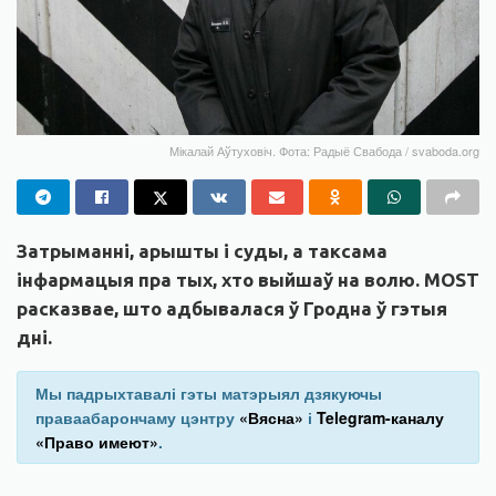
Мікалай Аўтуховіч. Фота: Радыё Свабода / svaboda.org
Затрыманні, арышты і суды, а таксама
інфармацыя пра тых, хто выйшаў на волю. MOST
расказвае, што адбывалася ў Гродна ў гэтыя
дні.
Мы падрыхтавалі гэты матэрыял дзякуючы
праваабарончаму цэнтру
«Вясна»
і
Telegram-каналу
«Право имеют»
.