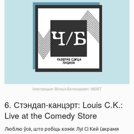
Ілюстрацыя: Вольга Белазаровіч / MOST
6. Стэндап-канцэрт: Louis C.K.:
Live at the Comedy Store
Люблю ўсё, што робіць комік Луі Сі Кей (акрамя