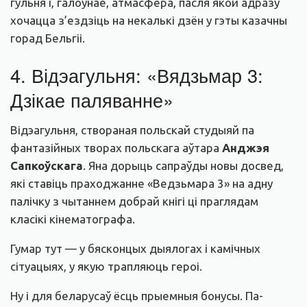
гульня і, галоўнае, атмасфера, пасля якой адразу
хочацца з’ездзіць на некалькі дзён у гэты казачны
горад Бельгіі.
4. Відэагульня: «Вядзьмар 3:
Дзікае паляванне»
Відэагульня, створаная польскай студыяй па
фантазійных творах польскага аўтара
Анджэя
Сапкоўскага
. Яна дорыць сапраўды новы досвед,
які ставіць праходжанне «Ведзьмара 3» на адну
палічку з чытаннем добрай кнігі ці праглядам
класікі кінематографа.
Гумар тут — у бясконцых дыялогах і камічных
сітуацыях, у якую трапляюць героі.
Ну і для беларусаў ёсць прыемныя бонусы. Па-