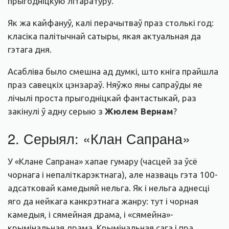
прыгодніцкую літаратуру.
Як жа кайфануў, калі перачытваў праз столькі год:
класіка палітычнай сатыры, якая актуальная да
гэтага дня.
Асабліва было смешна ад думкі, што кніга прайшла
праз савецкіх цэнзараў. Няўжо яны сапраўды яе
лічылі проста прыгодніцкай фантастыкай, раз
закінулі ў адну серыю з
Жюлем Вернам
?
2. Серыял: «Клан Сапрана»
У «Клане Сапрана» хапае гумару (часцей за ўсё
чорнага і непаліткарэктнага), але назваць гэта 100-
адсатковай камедыяй нельга. Як і нельга аднесці
яго да нейкага канкрэтнага жанру: тут і чорная
камедыя, і сямейная драма, і «сямейна»-
крымінальная драма. Крымінальная сага і пра