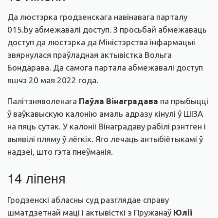
Да люстэрка гродзенскага навінавага парталу
015.by абмежавалі доступ. З просьбай абмежаваць
доступ да люстэрка да Міністэрства інфармацыі
звярнулася праўладная актывістка Вольга
Бондарава. Да самога партала абмежавалі доступ
яшчэ 20 мая 2022 года.
Палітзняволенага
Паўла Вінаградава
па прыбыцці
ў ваўкавыскую калонію амаль адразу кінулі ў ШІЗА
на пяць сутак. У калоніі Вінаградаву рабілі рэнтген і
выявілі пляму ў лёгкіх. Яго лечаць антыбіётыкамі ў
надзеі, што гэта пнеўманія.
14 ліпеня
Гродзенскі абласны суд разглядае справу
шматдзетнай маці і актывісткі з Пружанаў
Юліі