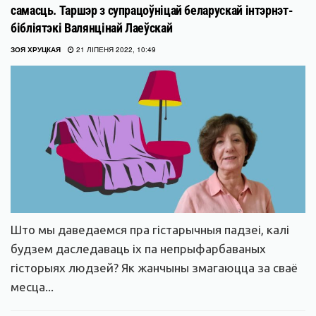
самасць. Таршэр з супрацоўніцай беларускай інтэрнэт-
бібліятэкі Валянцінай Лаеўскай
ЗОЯ ХРУЦКАЯ
21 ЛІПЕНЯ 2022, 10:49
Што мы даведаемся пра гістарычныя падзеі, калі
будзем даследаваць іх па непрыфарбаваных
гісторыях людзей? Як жанчыны змагаюцца за сваё
месца...