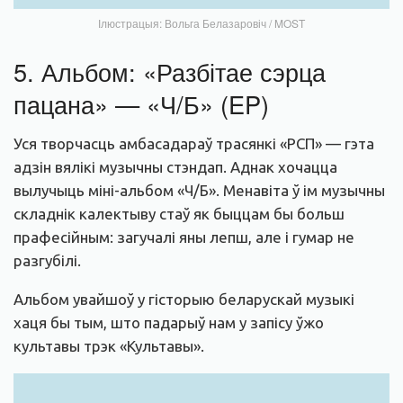
Ілюстрацыя: Вольга Белазаровіч / MOST
5. Альбом: «Разбітае сэрца
пацана» — «Ч/Б» (EP)
Уся творчасць амбасадараў трасянкі «РСП» — гэта
адзін вялікі музычны стэндап. Аднак хочацца
вылучыць міні-альбом «Ч/Б». Менавіта ў ім музычны
складнік калектыву стаў як быццам бы больш
прафесійным: загучалі яны лепш, але і гумар не
разгубілі.
Альбом увайшоў у гісторыю беларускай музыкі
хаця бы тым, што падарыў нам у запісу ўжо
культавы трэк «Культавы».