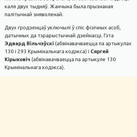
каля двух тыдняў. Жанчына была прызнаная
палітычнай зняволенай.
Двух гродзенцаў уключылі ў спіс фізічных асоб,
датычных да тэрарыстычнай дзейнасці. Гэта
Эдвард Вільчэўскі
(абвінавачваецца па артыкулах
130 і 293 Крымінальнага кодэкса) і
Сяргей
Кірыковіч
(абвінавачваецца па артыкуле 130
Крымінальнага кодэкса).