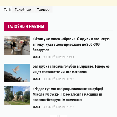
Тэгі:
Галоўнае
Таршэр
ГАЛОЎНЫЯ НАВІНЫ
«И так уже много набрали». Сходили в польскую
аптеку, куда в день приезжает по 200-300
беларусов
MOST
6 ЖНІЎНЯ 2026, 11:04
Беларуска спасала голубей в Варшаве. Теперь ее
ищет хозяин столичного магазина
MOST
6 ЖНІЎНЯ 2026, 08:58
«Недзе тут мог назіраць паляванне на зуброў
Мікола Гусоўскі». Праехаліся па мясцінах на
польска-беларускім памежжы
MOST
5 ЖНІЎНЯ 2026, 12:47