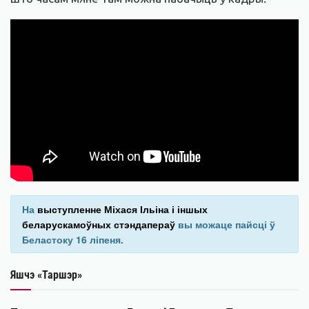
На
выступленне Міхася Ільіна і іншых
беларускамоўных стэндапераў
вы можаце пайсці ў
Беластоку 16 ліпеня.
Яшчэ «Таршэр»