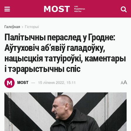
Галоўная
Гісторыі
Палітычны пераслед у Гродне:
Аўтуховіч аб’явіў галадоўку,
нацысцкія татуіроўкі, каментары
і тэрарыстычны спіс
A
MOST
15 ліпеня 2022, 15:11
A