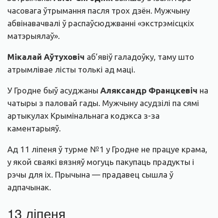
часовага ўтрымання пасля трох дзён. Мужчыну
абвінавачвалі ў распаўсюджванні «экстрэмісцкіх
матэрыялаў».
Мікалай Аўтуховіч
аб’явіў галадоўку, таму што
атрымлівае лісты толькі ад маці.
У Гродне быў асуджаны
Аляксандр Францкевіч
на
чатыры з паловай гады. Мужчыну асудзілі па сямі
артыкулах Крымінальнага кодэкса з-за
каментарыяў.
Ад 11 ліпеня ў турме №1 у Гродне не працуе крама,
у якой сваякі вязняў могуць пакупаць прадукты і
рэчы для іх. Прычына — прадавец сышла ў
адпачынак.
13 ліпеня