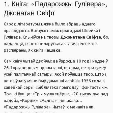
1. Кніга: «Падарожжы Гулівера»,
Джонатан Свіфт
Сярод літаратуры цяжка было абраць аднаго
прэтэндэнта. Вагаўся паміж прыгодамі Швейка і
Гулівера. Спыніўся на творы
Джонатана Свіфта
, бо,
падаецца, сярод беларускага чытача ён не так
распіяраны, як кніга
Гашака
.
Сам кнігу чытаў двойчы: ва ўзросце 10 год і недзе ў
26. І пры першым прачытанні, вядома, не зразумеў
усёй палітычнай сатыры, якой поўніцца твор. Што і
не дзіўна: у мяне быў дамашні асобнік 1956 года з
савецкай серыі «Бібліятэка прыгодаў і фантастыкі».
Толькі ўявіце: «Тры мушкецёры», «20 тысяч лье пад
вадой», «Корцік», «Аэліта» і нечакана…
«Падарожжы Гулівера». Чытаў іх менавіта як