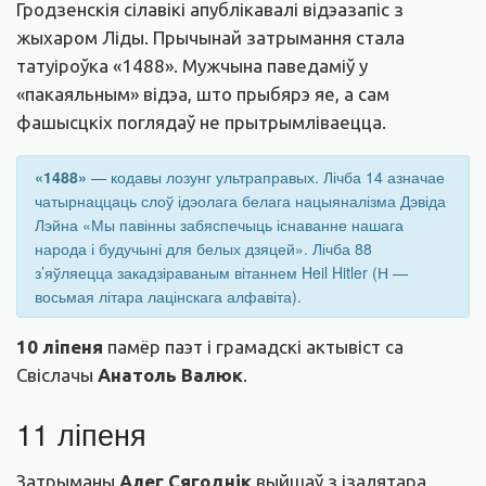
Гродзенскія сілавікі апублікавалі відэазапіс з
жыхаром Ліды. Прычынай затрымання стала
татуіроўка «1488». Мужчына паведаміў у
«пакаяльным» відэа, што прыбярэ яе, а сам
фашысцкіх поглядаў не прытрымліваецца.
«1488»
— кодавы лозунг ультраправых. Лічба 14 азначае
чатырнаццаць слоў ідэолага белага нацыяналізма Дэвіда
Лэйна «Мы павінны забяспечыць існаванне нашага
народа і будучыні для белых дзяцей». Лічба 88
з’яўляецца закадзіраваным вітаннем Heil Hitler (Н —
восьмая літара лацінскага алфавіта).
10 ліпеня
памёр паэт і грамадскі актывіст са
Свіслачы
Анатоль Валюк
.
11 ліпеня
Затрыманы
Алег Сягоднік
выйшаў з ізалятара