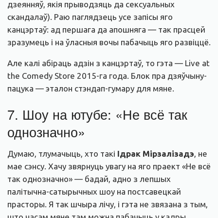
дзеянняў, якія прыводзяць да сексуальных
скандалаў). Раю паглядзець усе запісы яго
канцэртаў: ад першага да апошняга — так прасцей
зразумець і на ўласныя вочы пабачыць яго развіццё.
Але калі абіраць адзін з канцэртаў, то гэта — Live at
the Comedy Store 2015-га года. Блок пра дзяўчыну-
пацука — эталон стэндап-гумару для мяне.
7. Шоу на ютубе: «Не всё так
однозначно»
Думаю, тлумачыць, хто такі
Ідрак Мірзалізадэ
, не
мае сэнсу. Хачу звярнуць увагу на яго праект «Не всё
так однозначно» — бадай, адно з лепшых
палітычна-сатырычных шоу на постсавецкай
прасторы. Я так шчыра лічу, і гэта не звязана з тым,
што часам мяне там можна пабачыць у кадры.