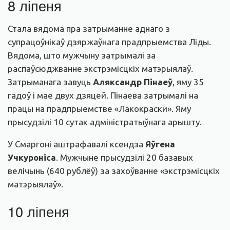
8 ліпеня
Стала вядома пра затрыманне аднаго з
супрацоўнікаў дзяржаўнага прадпрыемства Ліды.
Вядома, што мужчыну затрымалі за
распаўсюджванне экстрэмісцкіх матэрыялаў.
Затрыманага завуць
Аляксандр Пінаеў
, яму 35
гадоў і мае двух дзяцей. Пінаева затрымалі на
працы на прадпрыемстве «Лакокраски». Яму
прысудзілі 10 сутак адміністратыўнага арышту.
У Смаргоні аштрафавалі ксендза
Яўгена
Учкуроніса
. Мужчыне прысудзілі 20 базавых
велічынь (640 рублёў) за захоўванне «экстрэмісцкіх
матэрыялаў».
10 ліпеня