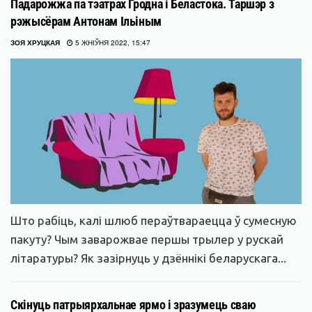
Падарожжа па тэатрах Гродна і Беластока. Таршэр з
рэжысёрам Антонам Ільіным
ЗОЯ ХРУЦКАЯ
5 ЖНІЎНЯ 2022, 15:47
Што рабіць, калі шлюб пераўтвараецца ў сумесную
пакуту? Чым заварожвае першы трылер у рускай
літаратуры? Як зазірнуць у дзённікі беларускага...
Скінуць патрыярхальнае ярмо і зразумець сваю