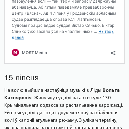
15 ліпеня
На волю выйшла настаўніца музыкі з Ліды
Вольга
Каспяровіч
. Жанчыну судзілі па артыкуле 130
Крымінальнага кодэкса за распальванне варожасці.
Ёй прысудзілі да года і двух месяцаў пазбаўлення
волі ў калоніі агульнага рэжыму. З улікам тэрміну,
які яна правяла за кратамі, ёй заставалася сядзець