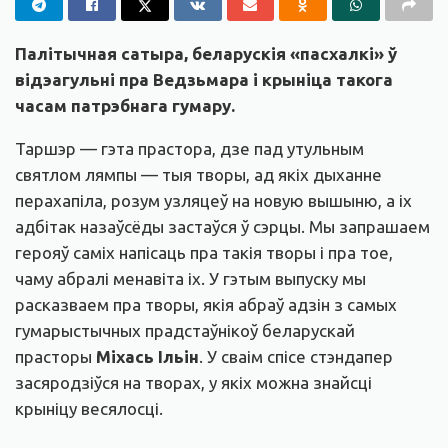
Палітычная сатыра, беларускія «пасхалкі» ў
відэагульні пра Ведзьмара і крыніца такога
часам патрэбнага гумару.
Таршэр — гэта прастора, дзе пад утульным
святлом лямпы — тыя творы, ад якіх дыханне
перахапіла, розум узляцеў на новую вышыню, а іх
адбітак назаўсёды застаўся ў сэрцы. Мы запрашаем
герояў саміх напісаць пра такія творы і пра тое,
чаму абралі менавіта іх. У гэтым выпуску мы
расказваем пра творы, якія абраў адзін з самых
гумарыстычных прадстаўнікоў беларускай
прасторы
Міхась Ільін
. У сваім спісе стэндапер
засяродзіўся на творах, у якіх можна знайсці
крыніцу весялосці.