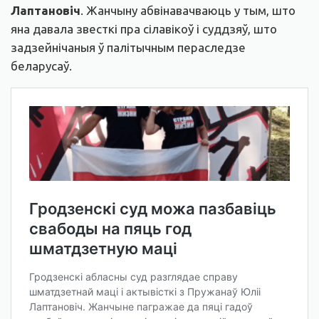
Лаптановіч
. Жанчыну абвінавачваюць у тым, што
яна давала звесткі пра сілавікоў і суддзяў, што
задзейнічаныя ў палітычным пераследзе
беларусаў.