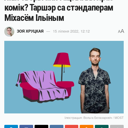
комік? Таршэр са стэндаперам
Міхасём Ільіным
A
ЗОЯ ХРУЦКАЯ
15 ліпеня 2022, 12:12
A
Ілюстрацыя: Вольга Белазаровіч / MOST