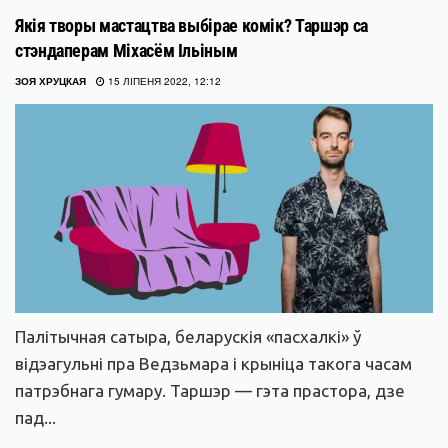
Якія творы мастацтва выбірае комік? Таршэр са
стэндаперам Міхасём Ільіным
ЗОЯ ХРУЦКАЯ
15 ЛІПЕНЯ 2022, 12:12
Палітычная сатыра, беларускія «пасхалкі» ў
відэагульні пра Ведзьмара і крыніца такога часам
патрэбнага гумару. Таршэр — гэта прастора, дзе
пад...