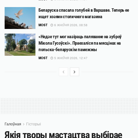
Беларуска спасала голубей в Варшаве. Теперь ее
ищет хозяин столичного магазина
MOST
6 ЖНІЎНЯ 2026, 08:58
«Недзе тут мог назіраць паляванне на зуброў
Мікола Гусоўскі». Праехаліся па мясцінах на
польска-беларускім памежжы
MOST
5 ЖНІЎНЯ 2026, 12:47
Галоўная
Гісторыі
Якія творы мастацтва выбірае