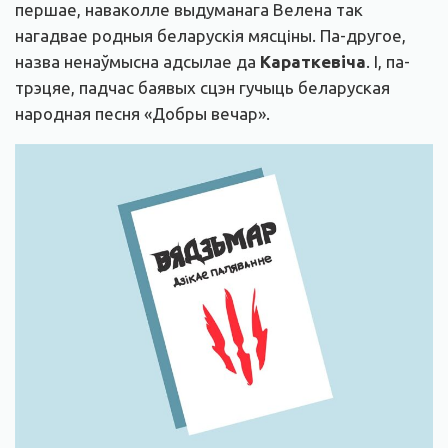
першае, наваколле выдуманага Велена так
нагадвае родныя беларускія мясціны. Па-другое,
назва ненаўмысна адсылае да
Караткевіча
. І, па-
трэцяе, падчас баявых сцэн гучыць беларуская
народная песня «Добры вечар».