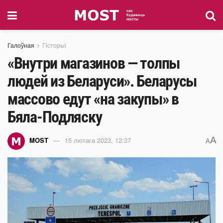
Галоўная
Гісторыі
«Внутри магазинов — толпы
людей из Беларуси». Беларусы
массово едут «на закупы» в
Бяла-Подляску
A
MOST
15 лютага 2023, 12:37
A