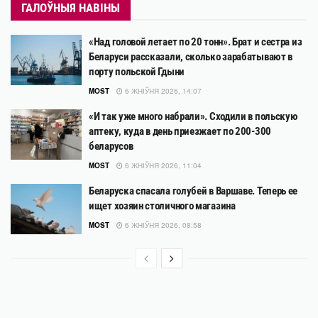
ГАЛОЎНЫЯ НАВІНЫ
«Над головой летает по 20 тонн». Брат и сестра из
Беларуси рассказали, сколько зарабатывают в
порту польской Гдыни
MOST
6 ЖНІЎНЯ 2026, 14:07
«И так уже много набрали». Сходили в польскую
аптеку, куда в день приезжает по 200-300
беларусов
MOST
6 ЖНІЎНЯ 2026, 11:04
Беларуска спасала голубей в Варшаве. Теперь ее
ищет хозяин столичного магазина
MOST
6 ЖНІЎНЯ 2026, 08:58