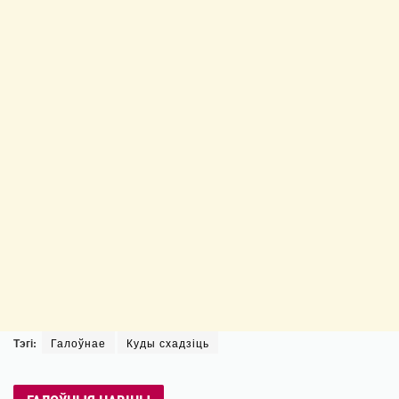
Тэгі:
Галоўнае
Куды схадзіць