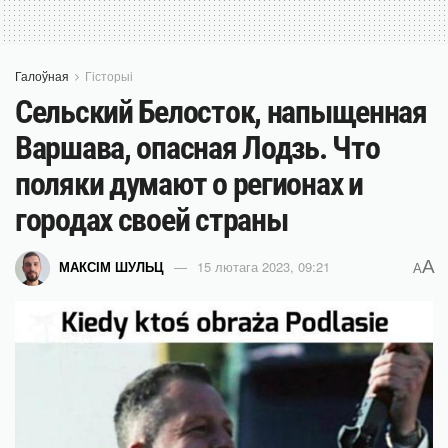
Галоўная
Гісторыі
Сельский Белосток, напыщенная
Варшава, опасная Лодзь. Что
поляки думают о регионах и
городах своей страны
A
МАКСІМ ШУЛЬЦ
15 лютага 2023, 09:21
A