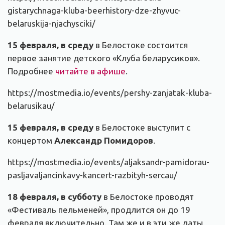
gistarychnaga-kluba-beerhistory-dze-zhyvuc-
belaruskija-njachysciki/
15 февраля, в среду
в Белостоке состоится
первое занятие детского «Клуба беларусиков».
Подробнее
читайте в афише
.
https://mostmedia.io/events/pershy-zanjatak-kluba-
belarusikau/
15 февраля, в среду
в Белостоке выступит с
концертом
Александр Помидоров
.
https://mostmedia.io/events/aljaksandr-pamidorau-
pasljavaljancinkavy-kancert-razbityh-sercau/
18 февраля, в субботу
в Белостоке проводят
«Фестиваль пельменей», продлится он до 19
февраля включительно. Там же и в эти же даты