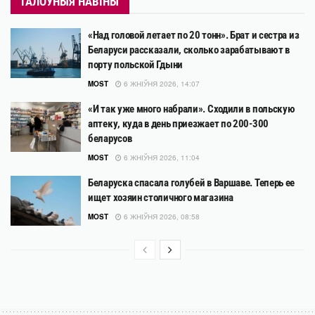
ГАЛОЎНЫЯ НАВІНЫ
«Над головой летает по 20 тонн». Брат и сестра из
Беларуси рассказали, сколько зарабатывают в
порту польской Гдыни
MOST
6 ЖНІЎНЯ 2026, 14:07
«И так уже много набрали». Сходили в польскую
аптеку, куда в день приезжает по 200-300
беларусов
MOST
6 ЖНІЎНЯ 2026, 11:04
Беларуска спасала голубей в Варшаве. Теперь ее
ищет хозяин столичного магазина
MOST
6 ЖНІЎНЯ 2026, 08:58