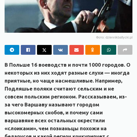
Фото: dziennikbaltycki.pl
В Польше 16 воеводств и почти 1000 городов. О
некоторых из них ходят разные слухи — иногда
приятные, но чаще насмешливые. Например,
Подляшье поляки считают сельским и не
совсем польским регионом. Рассказываем, из-
за чего Варшаву называют городом
высокомерных снобов, и почему сами
варшавяне всех остальных окрестили
«слоиками», чем познаньцы похожи на
беларусов и какой регион конкурирует с