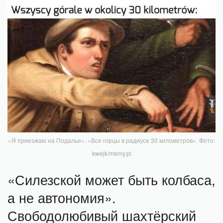
«Я приезжаю на Подалье». «Все горцы в радиусе 30 километров». Фото:
kwejk/memy.pl
«Силезской может быть колбаса,
а не автономия».
Свободолюбивый шахтёрский