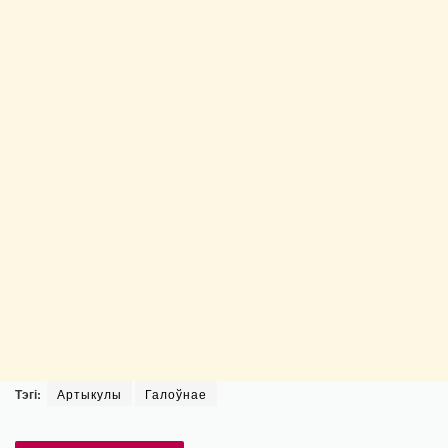
Тэгі:
Артыкулы
Галоўнае