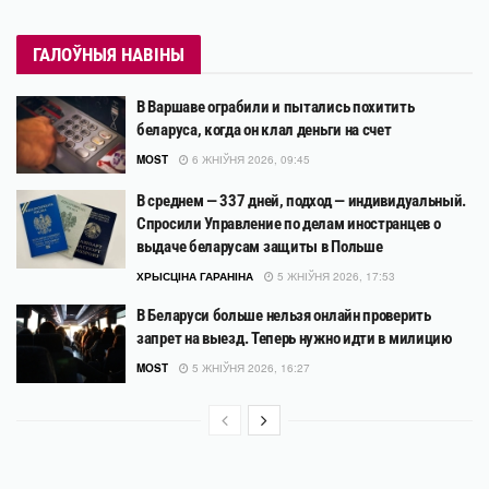
ГАЛОЎНЫЯ НАВІНЫ
В Варшаве ограбили и пытались похитить
беларуса, когда он клал деньги на счет
MOST
6 ЖНІЎНЯ 2026, 09:45
В среднем — 337 дней, подход — индивидуальный.
Спросили Управление по делам иностранцев о
выдаче беларусам защиты в Польше
ХРЫСЦІНА ГАРАНІНА
5 ЖНІЎНЯ 2026, 17:53
В Беларуси больше нельзя онлайн проверить
запрет на выезд. Теперь нужно идти в милицию
MOST
5 ЖНІЎНЯ 2026, 16:27