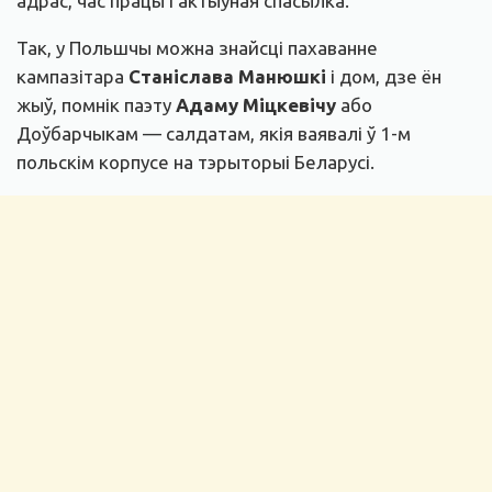
адрас, час працы і актыўная спасылка.
Так, у Польшчы можна знайсці пахаванне
кампазітара
Станіслава Манюшкі
і дом, дзе ён
жыў, помнік паэту
Адаму Міцкевічу
або
Доўбарчыкам — салдатам, якія ваявалі ў 1-м
польскім корпусе на тэрыторыі Беларусі.