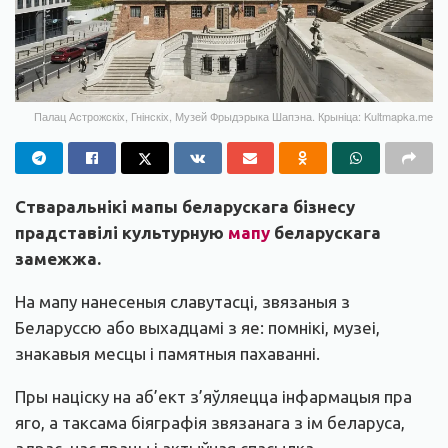
Палац Астрожскіх, Гнінскіх, Музей Фрыдэрыка Шапэна. Крыніца: Kultmapka.me
Стваральнікі мапы беларускага бізнесу
прадставілі культурную
мапу
беларускага
замежжа.
На мапу нанесеныя славутасці, звязаныя з
Беларуссю або выхадцамі з яе: помнікі, музеі,
знакавыя месцы і памятныя пахаванні.
Пры націску на аб’ект з’яўляецца інфармацыя пра
яго, а таксама біяграфія звязанага з ім беларуса,