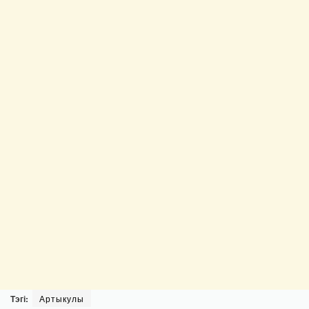
Тэгі:
Артыкулы