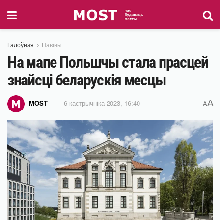
Галоўная
Навіны
На мапе Польшчы стала прасцей
знайсці беларускія месцы
A
MOST
6 кастрычніка 2023, 16:40
A