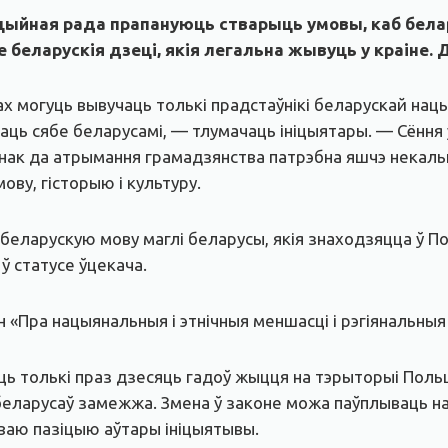
ацыйная рада прапануюць стварыць умовы, каб бел
е беларускія дзеці, якія легальна жывуць у краіне. 
х могуць вывучаць толькі прадстаўнікі беларускай нац
чаць сябе беларусамі, — тлумачаць ініцыятары. — Сённ
нак да атрымання грамадзянства патрэбна яшчэ некалькі
ву, гісторыю і культуру.
беларускую мову маглі беларусы, якія знаходзяцца ў По
 ў статусе ўцекача.
н «Пра нацыянальныя і этнічныя меншасці і рэгіянальныя
 толькі праз дзесяць гадоў жыцця на тэрыторыі Польш
 беларусаў замежжа. Змена ў законе можа паўплываць н
сваю пазіцыю аўтары ініцыятывы.