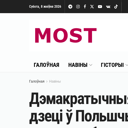
Субота, 8 жніўня 2026
ГАЛОЎНАЯ
НАВІНЫ
ГІСТОРЫІ
Галоўная
Навіны
Дэмакратычныя 
дзеці ў Польшч