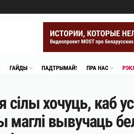
ГАЙДЫ
ПАДТРЫМАЙ!
ПРА НАС
РЭК
сілы хочуць, каб ус
ы маглі вывучаць бе