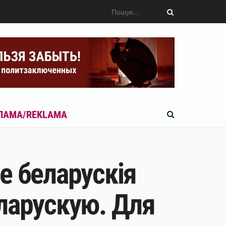
ЛАМА/REKLAMA
е беларускія
ларускую. Для