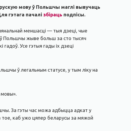
арускую мову ў Польшчы маглі вывучаць
Для гэтага пачалі
збіраць
подпісы.
ыянальнай меншасці — тыя дзеці, чые
я ў Польшчы жыве больш за сто тысяч
 гадоў. Усе гэтыя гады іх дзеці
льшчы ў легальным статусе, у тым ліку на
 мовы».
чы. За гэты час можа адбыцца адкат у
а тое, каб ужо цяпер беларусы за мяжой