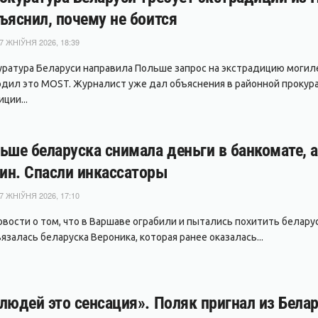
ъяснил, почему не боится
7 ЖНІЎНЯ 2026, 18:39
уратура Беларуси направила Польше запрос на экстрадицию могил
дил это MOST. Журналист уже дал объяснения в районной прокура
ции...
ьше беларуска снимала деньги в банкомате, 
ин. Спасли инкассаторы
7 ЖНІЎНЯ 2026, 17:10
вости о том, что в Варшаве ограбили и пытались похитить беларуса
залась беларуска Вероника, которая ранее оказалась...
людей это сенсация». Поляк пригнал из Белар