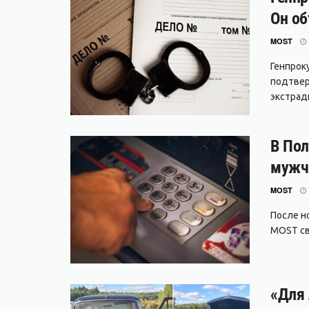
Он об
MOST
Генпрок
подтвер
экстради
В Пол
мужч
MOST
После но
MOST свя
«Для 