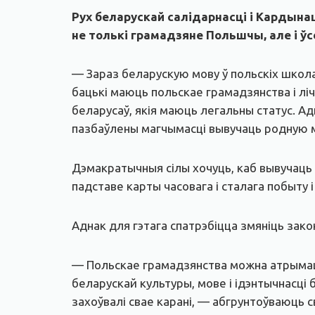
Рух беларускай салідарнасці і Кардын
не толькі грамадзяне Польшчы, але і ўс
— Зараз беларускую мову ў польскіх школа
бацькі маюць польскае грамадзянства і лі
беларусаў, якія маюць легальны статус. Ад
пазбаўлены магчымасці вывучаць родную мо
Дэмакратычныя сілы хочуць, каб вывучаць 
падставе карты часовага і сталага побыту і
Аднак для гэтага спатрэбіцца змяніць зако
— Польскае грамадзянства можна атрымаць
беларускай культуры, мове і ідэнтычнасці
захоўвалі свае карані, — абгрунтоўваюць 