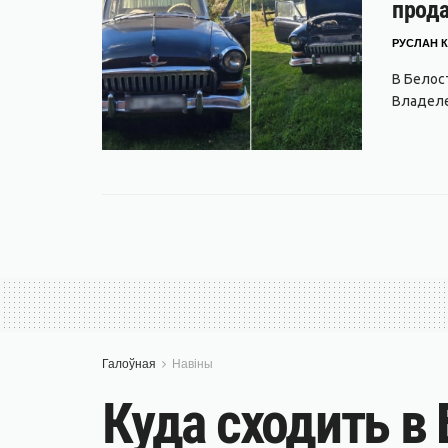
прода
РУСЛАН К
В Белос
Владеле
Галоўная
Навіны
Куда сходить в 