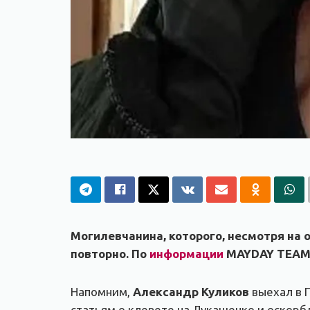
Могилевчанина, которого, несмотря на 
повторно. По
информации
MAYDAY TEAM,
Напомним,
Александр Куликов
выехал в П
статьям о клевете на Лукашенко и оскорбл