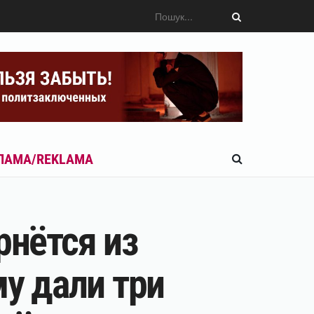
ЛАМА/REKLAMA
рнётся из
му дали три