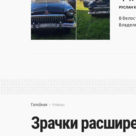
РУСЛАН К
В Белос
Владеле
Галоўная
Навіны
Зрачки расшире