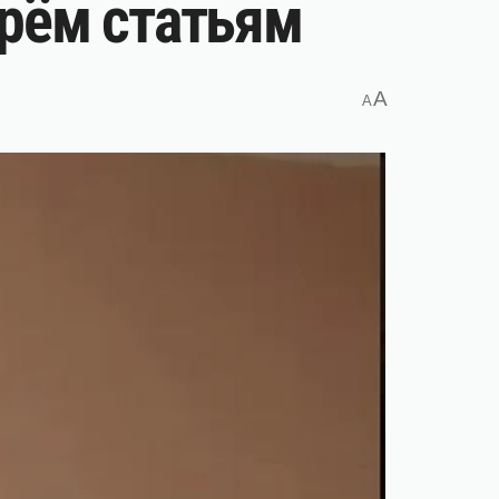
трём статьям
A
A