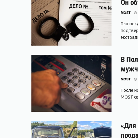
Он об
MOST
Генпрок
подтвер
экстради
В Пол
мужч
MOST
После но
MOST свя
«Для 
прода