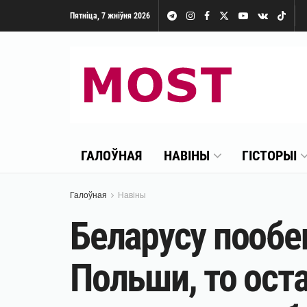
Пятніца, 7 жніўня 2026
ГАЛОЎНАЯ
НАВІНЫ
ГІСТОРЫІ
Галоўная
Навіны
Беларусу пообещ
Польши, то оста