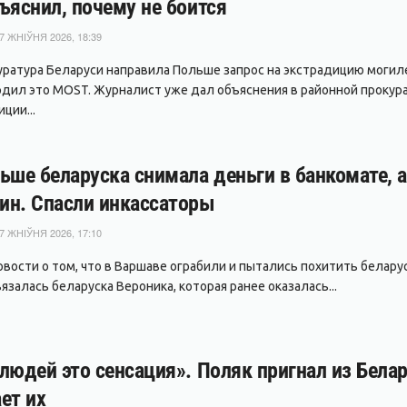
ъяснил, почему не боится
7 ЖНІЎНЯ 2026, 18:39
уратура Беларуси направила Польше запрос на экстрадицию могил
дил это MOST. Журналист уже дал объяснения в районной прокура
ции...
ьше беларуска снимала деньги в банкомате, 
ин. Спасли инкассаторы
7 ЖНІЎНЯ 2026, 17:10
вости о том, что в Варшаве ограбили и пытались похитить беларуса
залась беларуска Вероника, которая ранее оказалась...
людей это сенсация». Поляк пригнал из Белар
ет их