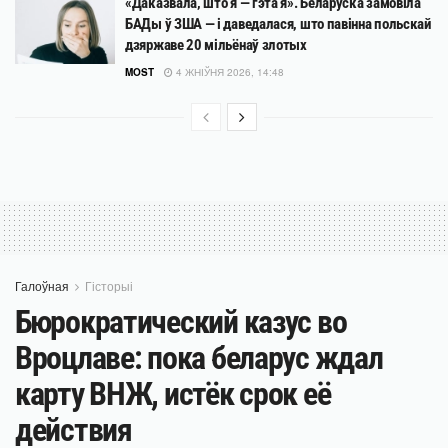
«Даказвала, што я — гэта я». Беларуска замовіла
БАДы ў ЗША — і даведалася, што павінна польскай
дзяржаве 20 мільёнаў злотых
MOST
4 ЖНІЎНЯ 2026, 14:48
Галоўная
Гісторыі
Бюрократический казус во
Вроцлаве: пока беларус ждал
карту ВНЖ, истёк срок её
действия