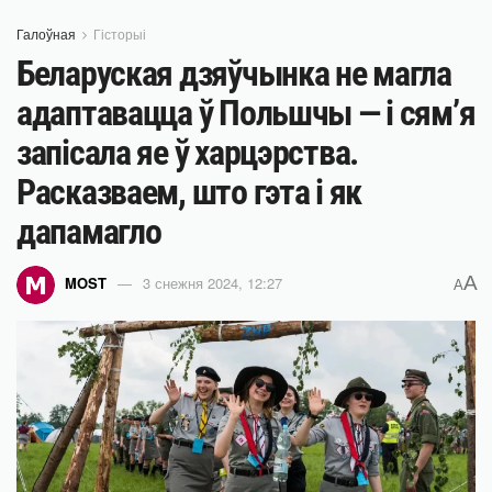
Галоўная
Гісторыі
Беларуская дзяўчынка не магла
адаптавацца ў Польшчы — і сям’я
запісала яе ў харцэрства.
Расказваем, што гэта і як
дапамагло
A
MOST
3 снежня 2024, 12:27
A