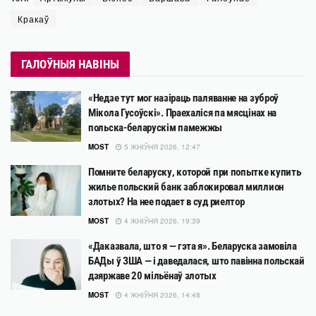
Кракаў
ГАЛОЎНЫЯ НАВІНЫ
«Недзе тут мог назіраць паляванне на зуброў
Мікола Гусоўскі». Праехаліся па мясцінах на
польска-беларускім памежжы
MOST
5 ЖНІЎНЯ 2026, 12:47
Помните беларуску, которой при попытке купить
жилье польский банк заблокировал миллион
злотых? На нее подает в суд риелтор
MOST
4 ЖНІЎНЯ 2026, 19:39
«Даказвала, што я — гэта я». Беларуска замовіла
БАДы ў ЗША — і даведалася, што павінна польскай
дзяржаве 20 мільёнаў злотых
MOST
4 ЖНІЎНЯ 2026, 14:48