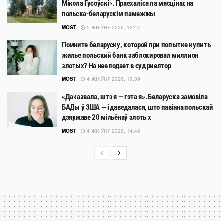
Мікола Гусоўскі». Праехаліся па мясцінах на
польска-беларускім памежжы
MOST
5 ЖНІЎНЯ 2026, 12:47
Помните беларуску, которой при попытке купить
жилье польский банк заблокировал миллион
злотых? На нее подает в суд риелтор
MOST
4 ЖНІЎНЯ 2026, 19:39
«Даказвала, што я — гэта я». Беларуска замовіла
БАДы ў ЗША — і даведалася, што павінна польскай
дзяржаве 20 мільёнаў злотых
MOST
4 ЖНІЎНЯ 2026, 14:48