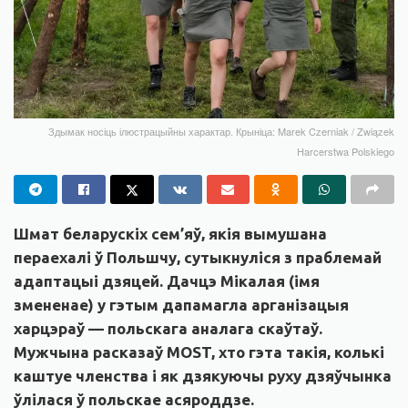
Здымак носіць ілюстрацыйны характар. Крыніца: Marek Czerniak / Związek
Harcerstwa Polskiego
Шмат беларускіх сем’яў, якія вымушана
пераехалі ў Польшчу, сутыкнуліся з праблемай
адаптацыі дзяцей. Дачцэ Мікалая (імя
змененае) у гэтым дапамагла арганізацыя
харцэраў — польскага аналага скаўтаў.
Мужчына расказаў MOST, хто гэта такія, колькі
каштуе членства і як дзякуючы руху дзяўчынка
ўлілася ў польскае асяроддзе.