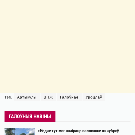
Тэгі:
Артыкулы
ВНЖ
Галоўнае
Уроцлаў
ГАЛОЎНЫЯ НАВІНЫ
«Недзе тут мог назіраць паляванне на зуброў