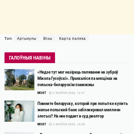
Тэгі:
Артыкулы
Візы
Карта паляка
ГАЛОЎНЫЯ НАВІНЫ
«Недзе тут мог назіраць паляванне на зуброў
Мікола Гусоўскі». Праехаліся па мясцінах на
польска-беларускім памежжы
MOST
5 ЖНІЎНЯ 2026, 12:47
Помните беларуску, которой при попытке купить
жилье польский банк заблокировал миллион
злотых? На нее подает в суд риелтор
MOST
4 ЖНІЎНЯ 2026, 19:39