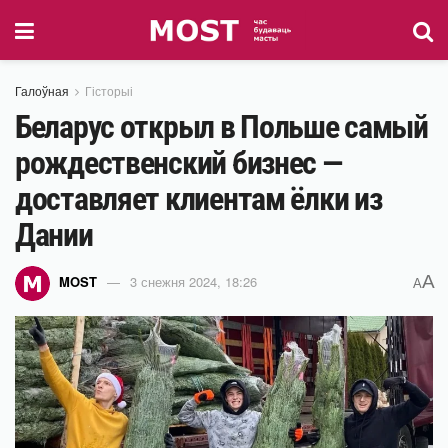
Галоўная
Гісторыі
Беларус открыл в Польше самый
рождественский бизнес —
доставляет клиентам ёлки из
Дании
A
MOST
3 снежня 2024, 18:26
A