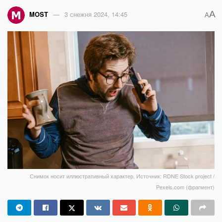
A
MOST
3 снежня 2024, 14:45
A
Снимок носит иллюстративный характер. Источник: RDNE Stock project /
Pexels.com (фрагмент)