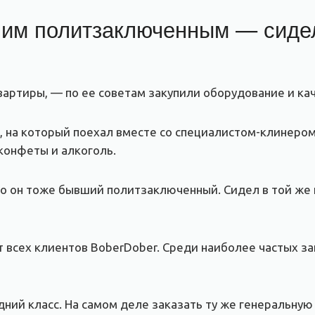
им политзаключенным — сидел 
квартиры, — по ее советам закупили оборудование и к
, на который поехал вместе со специалистом-клинером
 конфеты и алкоголь.
то он тоже бывший политзаключенный. Сидел в той же к
т всех клиентов BoberDober. Среди наиболее частых з
ий класс. На самом деле заказать ту же генеральную у