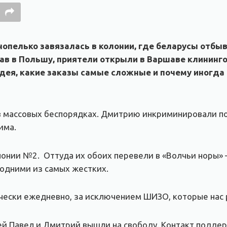
опелько завязалась в колонии, где беларусы отбы
вав в Польшу, приятели открыли в Варшаве клининг
идея, какие заказы самые сложные и почему иногд
е в массовых беспорядках. Дмитрию инкриминировали п
има.
онии №2. Оттуда их обоих перевели в «Волчьи норы»
 одними из самых жестких.
чески ежедневно, за исключением ШИЗО, которые нас 
ней Павел и Дмитрий вышли на свободу. Контакт подде