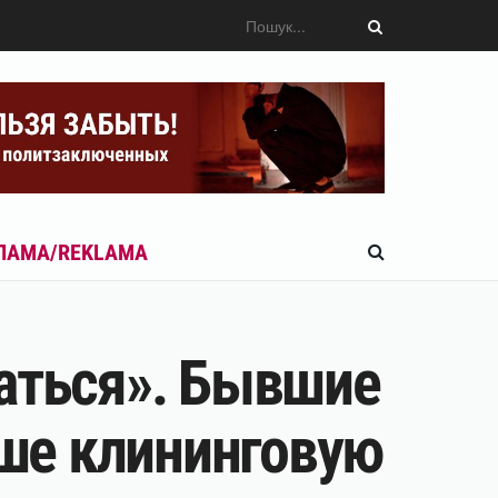
ЛАМА/REKLAMA
раться». Бывшие
ше клининговую