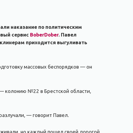
вали наказание по политическим
овый сервис
BoberDober
. Павел
а клинерам приходится выгуливать
одготовку массовых беспорядков — он
 — колонию №22 в Брестской области,
разлучали, — говорит Павел.
рживали, но каждый пошел своей дорогой.